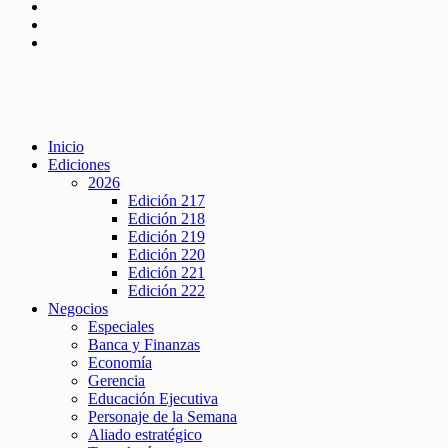
Inicio
Ediciones
2026
Edición 217
Edición 218
Edición 219
Edición 220
Edición 221
Edición 222
Negocios
Especiales
Banca y Finanzas
Economía
Gerencia
Educación Ejecutiva
Personaje de la Semana
Aliado estratégico