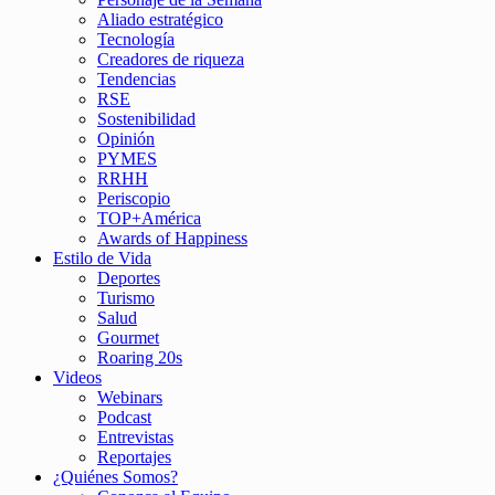
Aliado estratégico
Tecnología
Creadores de riqueza
Tendencias
RSE
Sostenibilidad
Opinión
PYMES
RRHH
Periscopio
TOP+América
Awards of Happiness
Estilo de Vida
Deportes
Turismo
Salud
Gourmet
Roaring 20s
Videos
Webinars
Podcast
Entrevistas
Reportajes
¿Quiénes Somos?