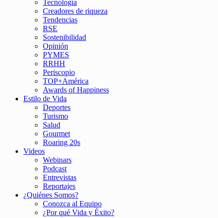
Tecnología
Creadores de riqueza
Tendencias
RSE
Sostenibilidad
Opinión
PYMES
RRHH
Periscopio
TOP+América
Awards of Happiness
Estilo de Vida
Deportes
Turismo
Salud
Gourmet
Roaring 20s
Videos
Webinars
Podcast
Entrevistas
Reportajes
¿Quiénes Somos?
Conozca al Equipo
¿Por qué Vida y Éxito?