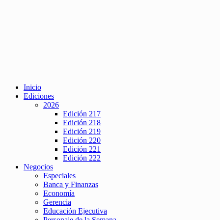
Inicio
Ediciones
2026
Edición 217
Edición 218
Edición 219
Edición 220
Edición 221
Edición 222
Negocios
Especiales
Banca y Finanzas
Economía
Gerencia
Educación Ejecutiva
Personaje de la Semana