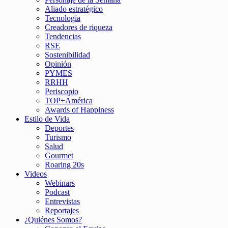
Aliado estratégico
Tecnología
Creadores de riqueza
Tendencias
RSE
Sostenibilidad
Opinión
PYMES
RRHH
Periscopio
TOP+América
Awards of Happiness
Estilo de Vida
Deportes
Turismo
Salud
Gourmet
Roaring 20s
Videos
Webinars
Podcast
Entrevistas
Reportajes
¿Quiénes Somos?