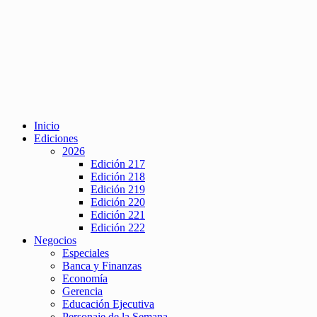
Inicio
Ediciones
2026
Edición 217
Edición 218
Edición 219
Edición 220
Edición 221
Edición 222
Negocios
Especiales
Banca y Finanzas
Economía
Gerencia
Educación Ejecutiva
Personaje de la Semana