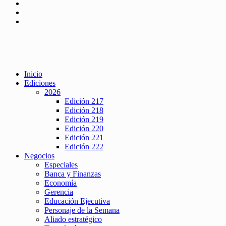
Inicio
Ediciones
2026
Edición 217
Edición 218
Edición 219
Edición 220
Edición 221
Edición 222
Negocios
Especiales
Banca y Finanzas
Economía
Gerencia
Educación Ejecutiva
Personaje de la Semana
Aliado estratégico