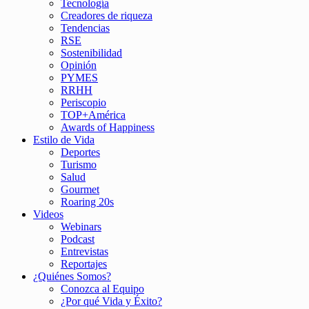
Tecnología
Creadores de riqueza
Tendencias
RSE
Sostenibilidad
Opinión
PYMES
RRHH
Periscopio
TOP+América
Awards of Happiness
Estilo de Vida
Deportes
Turismo
Salud
Gourmet
Roaring 20s
Videos
Webinars
Podcast
Entrevistas
Reportajes
¿Quiénes Somos?
Conozca al Equipo
¿Por qué Vida y Éxito?