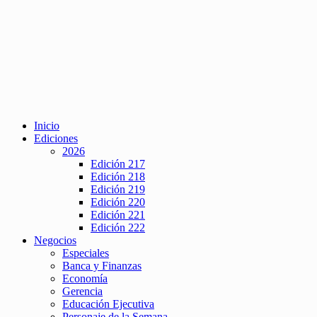
Inicio
Ediciones
2026
Edición 217
Edición 218
Edición 219
Edición 220
Edición 221
Edición 222
Negocios
Especiales
Banca y Finanzas
Economía
Gerencia
Educación Ejecutiva
Personaje de la Semana