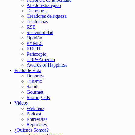
Aliado estratégico
Tecnología
Creadores de riqueza
Tendencias
RSE
Sostenibilidad
Opinión
PYMES
RRHH
Periscopio
TOP+América
Awards of Happiness
Estilo de Vida
Deportes
Turismo
Salud
Gourmet
Roaring 20s
Videos
Webinars
Podcast
Entrevistas
Reportajes
¿Quiénes Somos?