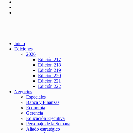
Inicio
Ediciones
2026
Edición 217
Edición 218
Edición 219
Edición 220
Edición 221
Edición 222
Negocios
Especiales
Banca y Finanzas
Economía
Gerencia
Educación Ejecutiva
Personaje de la Semana
Aliado estratégico