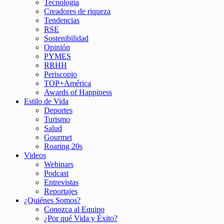
Tecnología
Creadores de riqueza
Tendencias
RSE
Sostenibilidad
Opinión
PYMES
RRHH
Periscopio
TOP+América
Awards of Happiness
Estilo de Vida
Deportes
Turismo
Salud
Gourmet
Roaring 20s
Videos
Webinars
Podcast
Entrevistas
Reportajes
¿Quiénes Somos?
Conozca al Equipo
¿Por qué Vida y Éxito?