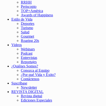
RRHH
Periscopio
TOP+América
Awards of Happiness
Estilo de Vida
Deportes
Turismo
Salud
Gourmet
Roaring 20s
Videos
Webinars
Podcast
Entrevistas
Reportajes
¿Quiénes Somos?
Conozca al Equipo
¿Por qué Vida y Éxito?
Contáctenos
Suscríbase
Newsletter
REVISTA DIGITAL
Revista digital
Ediciones Especiales