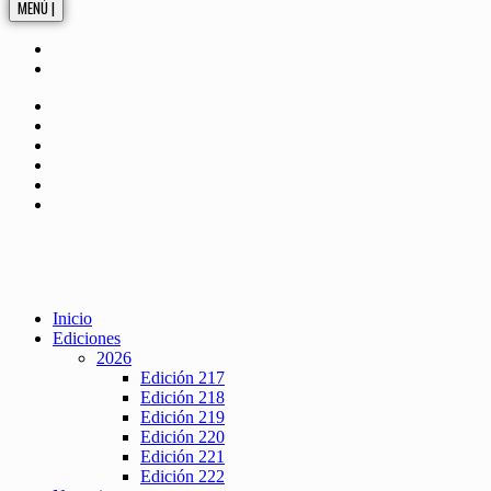
MENÚ |
Inicio
Ediciones
2026
Edición 217
Edición 218
Edición 219
Edición 220
Edición 221
Edición 222