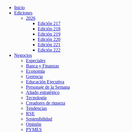
Inicio
Ediciones
2026
Edición 217
Edición 218
Edición 219
Edición 220
Edición 221
Edición 222
Negocios
Especiales
Banca y Finanzas
Economía
Gerencia
Educación Ejecutiva
Personaje de la Semana
Aliado estratégico
Tecnología
Creadores de riqueza
Tendencias
RSE
Sostenibilidad
Opinión
PYMES