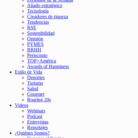
Aliado estratégico
Tecnología
Creadores de riqueza
Tendencias
RSE
Sostenibilidad
Opinión
PYMES
RRHH
Periscopio
TOP+América
Awards of Happiness
Estilo de Vida
Deportes
Turismo
Salud
Gourmet
Roaring 20s
Videos
Webinars
Podcast
Entrevistas
Reportajes
¿Quiénes Somos?