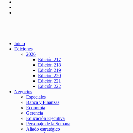
Inicio
Ediciones
2026
Edición 217
Edición 218
Edición 219
Edición 220
Edición 221
Edición 222
Negocios
Especiales
Banca y Finanzas
Economía
Gerencia
Educación Ejecutiva
Personaje de la Semana
Aliado estratégico