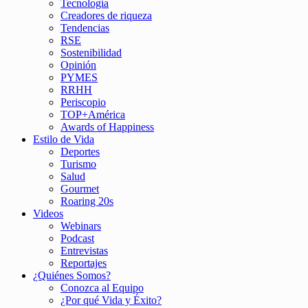
Tecnología
Creadores de riqueza
Tendencias
RSE
Sostenibilidad
Opinión
PYMES
RRHH
Periscopio
TOP+América
Awards of Happiness
Estilo de Vida
Deportes
Turismo
Salud
Gourmet
Roaring 20s
Videos
Webinars
Podcast
Entrevistas
Reportajes
¿Quiénes Somos?
Conozca al Equipo
¿Por qué Vida y Éxito?