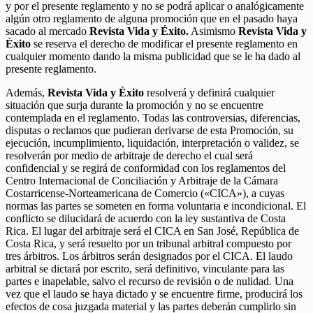
y por el presente reglamento y no se podrá aplicar o analógicamente
algún otro reglamento de alguna promoción que en el pasado haya
sacado al mercado
Revista Vida y Éxito.
Asimismo
Revista Vida y
Éxito
se reserva el derecho de modificar el presente reglamento en
cualquier momento dando la misma publicidad que se le ha dado al
presente reglamento.
Además,
Revista Vida y Éxito
resolverá y definirá cualquier
situación que surja durante la promoción y no se encuentre
contemplada en el reglamento. Todas las controversias, diferencias,
disputas o reclamos que pudieran derivarse de esta Promoción, su
ejecución, incumplimiento, liquidación, interpretación o validez, se
resolverán por medio de arbitraje de derecho el cual será
confidencial y se regirá de conformidad con los reglamentos del
Centro Internacional de Conciliación y Arbitraje de la Cámara
Costarricense-Norteamericana de Comercio («CICA»), a cuyas
normas las partes se someten en forma voluntaria e incondicional. El
conflicto se dilucidará de acuerdo con la ley sustantiva de Costa
Rica. El lugar del arbitraje será el CICA en San José, República de
Costa Rica, y será resuelto por un tribunal arbitral compuesto por
tres árbitros. Los árbitros serán designados por el CICA. El laudo
arbitral se dictará por escrito, será definitivo, vinculante para las
partes e inapelable, salvo el recurso de revisión o de nulidad. Una
vez que el laudo se haya dictado y se encuentre firme, producirá los
efectos de cosa juzgada material y las partes deberán cumplirlo sin