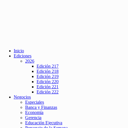
Inicio
Ediciones
2026
Edición 217
Edición 218
Edición 219
Edición 220
Edición 221
Edición 222
Negocios
Especiales
Banca y Finanzas
Economía
Gerencia
Educación Ejecutiva
Personaje de la Semana