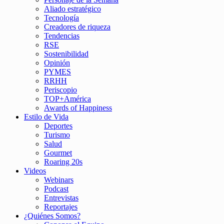
Aliado estratégico
Tecnología
Creadores de riqueza
Tendencias
RSE
Sostenibilidad
Opinión
PYMES
RRHH
Periscopio
TOP+América
Awards of Happiness
Estilo de Vida
Deportes
Turismo
Salud
Gourmet
Roaring 20s
Videos
Webinars
Podcast
Entrevistas
Reportajes
¿Quiénes Somos?