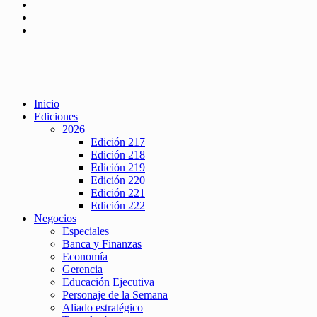
Inicio
Ediciones
2026
Edición 217
Edición 218
Edición 219
Edición 220
Edición 221
Edición 222
Negocios
Especiales
Banca y Finanzas
Economía
Gerencia
Educación Ejecutiva
Personaje de la Semana
Aliado estratégico