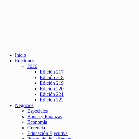
Inicio
Ediciones
2026
Edición 217
Edición 218
Edición 219
Edición 220
Edición 221
Edición 222
Negocios
Especiales
Banca y Finanzas
Economía
Gerencia
Educación Ejecutiva
Personaje de la Semana