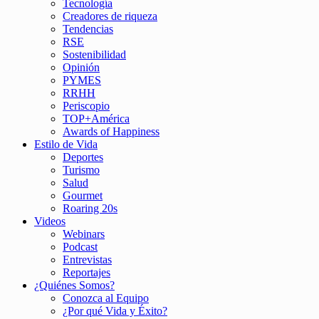
Tecnología
Creadores de riqueza
Tendencias
RSE
Sostenibilidad
Opinión
PYMES
RRHH
Periscopio
TOP+América
Awards of Happiness
Estilo de Vida
Deportes
Turismo
Salud
Gourmet
Roaring 20s
Videos
Webinars
Podcast
Entrevistas
Reportajes
¿Quiénes Somos?
Conozca al Equipo
¿Por qué Vida y Éxito?