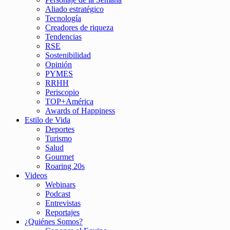
Aliado estratégico
Tecnología
Creadores de riqueza
Tendencias
RSE
Sostenibilidad
Opinión
PYMES
RRHH
Periscopio
TOP+América
Awards of Happiness
Estilo de Vida
Deportes
Turismo
Salud
Gourmet
Roaring 20s
Videos
Webinars
Podcast
Entrevistas
Reportajes
¿Quiénes Somos?