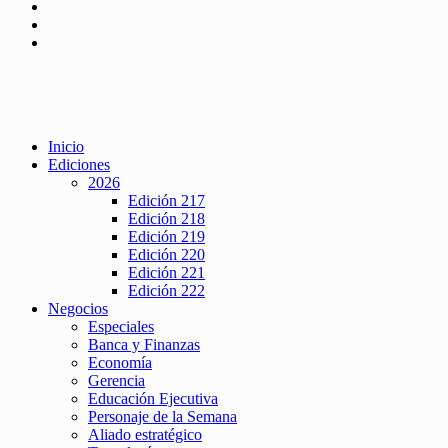
Inicio
Ediciones
2026
Edición 217
Edición 218
Edición 219
Edición 220
Edición 221
Edición 222
Negocios
Especiales
Banca y Finanzas
Economía
Gerencia
Educación Ejecutiva
Personaje de la Semana
Aliado estratégico