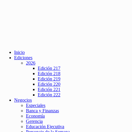
Inicio
Ediciones
2026
Edición 217
Edición 218
Edición 219
Edición 220
Edición 221
Edición 222
Negocios
Especiales
Banca y Finanzas
Economía
Gerencia
Educación Ejecutiva
Personaje de la Semana