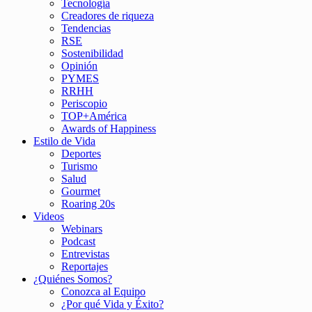
Tecnología
Creadores de riqueza
Tendencias
RSE
Sostenibilidad
Opinión
PYMES
RRHH
Periscopio
TOP+América
Awards of Happiness
Estilo de Vida
Deportes
Turismo
Salud
Gourmet
Roaring 20s
Videos
Webinars
Podcast
Entrevistas
Reportajes
¿Quiénes Somos?
Conozca al Equipo
¿Por qué Vida y Éxito?