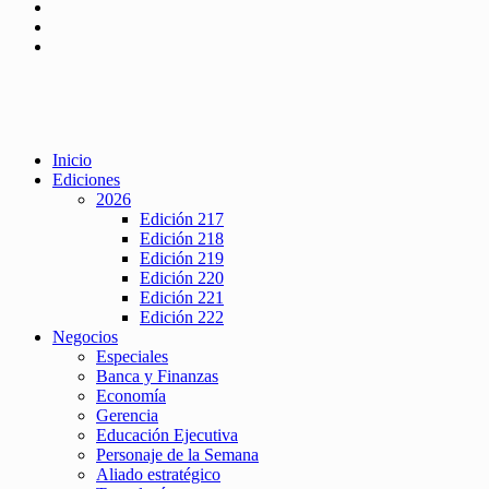
Inicio
Ediciones
2026
Edición 217
Edición 218
Edición 219
Edición 220
Edición 221
Edición 222
Negocios
Especiales
Banca y Finanzas
Economía
Gerencia
Educación Ejecutiva
Personaje de la Semana
Aliado estratégico