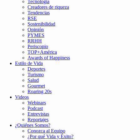
Tecnología
Creadores de riqueza
Tendencias
RSE
Sostenibilidad
Opinión
PYMES
RRHH
Periscopio
TOP+América
Awards of Happiness
Estilo de Vida
Deportes
Turismo
Salud
Gourmet
Roaring 20s
Videos
Webinars
Podcast
Entrevistas
Reportajes
¿Quiénes Somos?
Conozca al Equipo
¿Por qué Vida y Éxito?