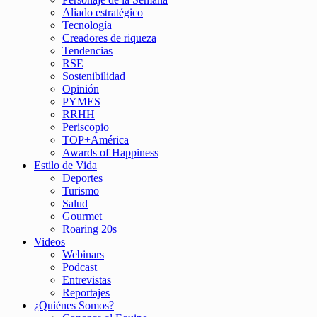
Aliado estratégico
Tecnología
Creadores de riqueza
Tendencias
RSE
Sostenibilidad
Opinión
PYMES
RRHH
Periscopio
TOP+América
Awards of Happiness
Estilo de Vida
Deportes
Turismo
Salud
Gourmet
Roaring 20s
Videos
Webinars
Podcast
Entrevistas
Reportajes
¿Quiénes Somos?