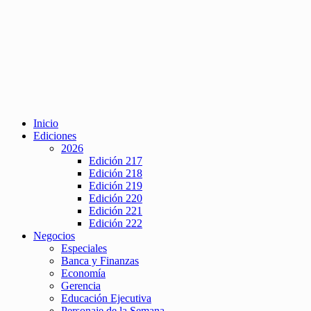
Inicio
Ediciones
2026
Edición 217
Edición 218
Edición 219
Edición 220
Edición 221
Edición 222
Negocios
Especiales
Banca y Finanzas
Economía
Gerencia
Educación Ejecutiva
Personaje de la Semana