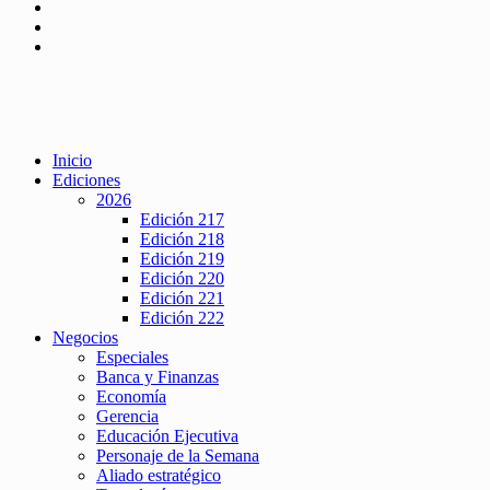
Inicio
Ediciones
2026
Edición 217
Edición 218
Edición 219
Edición 220
Edición 221
Edición 222
Negocios
Especiales
Banca y Finanzas
Economía
Gerencia
Educación Ejecutiva
Personaje de la Semana
Aliado estratégico