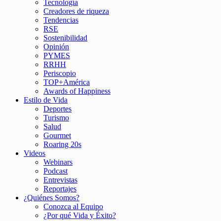
Tecnología
Creadores de riqueza
Tendencias
RSE
Sostenibilidad
Opinión
PYMES
RRHH
Periscopio
TOP+América
Awards of Happiness
Estilo de Vida
Deportes
Turismo
Salud
Gourmet
Roaring 20s
Videos
Webinars
Podcast
Entrevistas
Reportajes
¿Quiénes Somos?
Conozca al Equipo
¿Por qué Vida y Éxito?