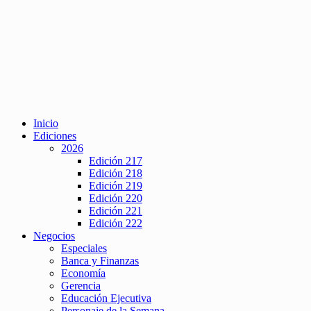
Inicio
Ediciones
2026
Edición 217
Edición 218
Edición 219
Edición 220
Edición 221
Edición 222
Negocios
Especiales
Banca y Finanzas
Economía
Gerencia
Educación Ejecutiva
Personaje de la Semana