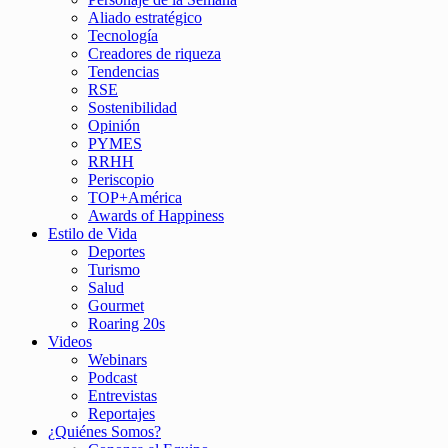
Aliado estratégico
Tecnología
Creadores de riqueza
Tendencias
RSE
Sostenibilidad
Opinión
PYMES
RRHH
Periscopio
TOP+América
Awards of Happiness
Estilo de Vida
Deportes
Turismo
Salud
Gourmet
Roaring 20s
Videos
Webinars
Podcast
Entrevistas
Reportajes
¿Quiénes Somos?