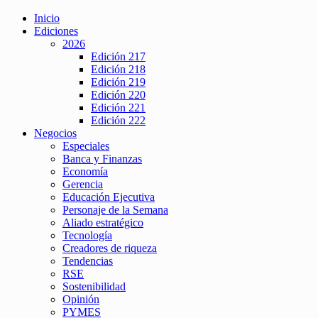
Inicio
Ediciones
2026
Edición 217
Edición 218
Edición 219
Edición 220
Edición 221
Edición 222
Negocios
Especiales
Banca y Finanzas
Economía
Gerencia
Educación Ejecutiva
Personaje de la Semana
Aliado estratégico
Tecnología
Creadores de riqueza
Tendencias
RSE
Sostenibilidad
Opinión
PYMES