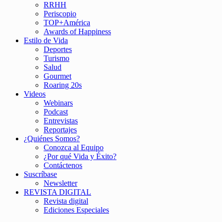
RRHH
Periscopio
TOP+América
Awards of Happiness
Estilo de Vida
Deportes
Turismo
Salud
Gourmet
Roaring 20s
Videos
Webinars
Podcast
Entrevistas
Reportajes
¿Quiénes Somos?
Conozca al Equipo
¿Por qué Vida y Éxito?
Contáctenos
Suscríbase
Newsletter
REVISTA DIGITAL
Revista digital
Ediciones Especiales