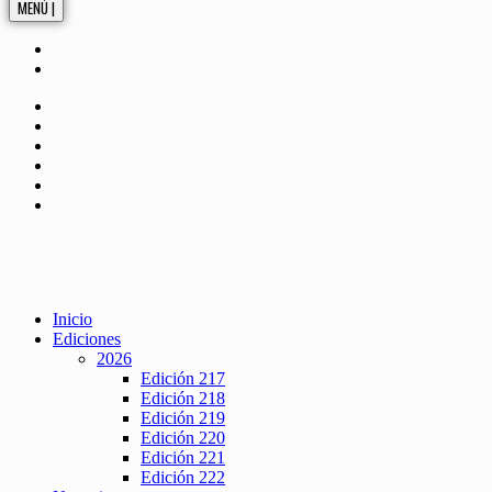
MENÚ |
Inicio
Ediciones
2026
Edición 217
Edición 218
Edición 219
Edición 220
Edición 221
Edición 222