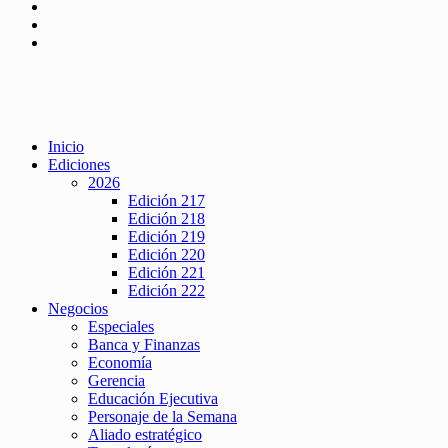
Inicio
Ediciones
2026
Edición 217
Edición 218
Edición 219
Edición 220
Edición 221
Edición 222
Negocios
Especiales
Banca y Finanzas
Economía
Gerencia
Educación Ejecutiva
Personaje de la Semana
Aliado estratégico