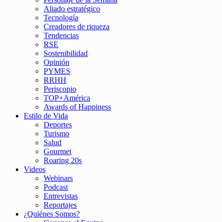
Aliado estratégico
Tecnología
Creadores de riqueza
Tendencias
RSE
Sostenibilidad
Opinión
PYMES
RRHH
Periscopio
TOP+América
Awards of Happiness
Estilo de Vida
Deportes
Turismo
Salud
Gourmet
Roaring 20s
Videos
Webinars
Podcast
Entrevistas
Reportajes
¿Quiénes Somos?