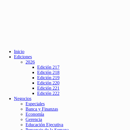
Inicio
Ediciones
2026
Edición 217
Edición 218
Edición 219
Edición 220
Edición 221
Edición 222
Negocios
Especiales
Banca y Finanzas
Economía
Gerencia
Educación Ejecutiva
Personaje de la Semana