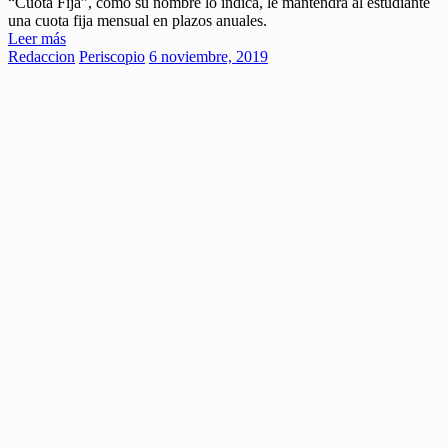
“Cuota Fija”, como su nombre lo indica, le mantendrá al estudiante
una cuota fija mensual en plazos anuales.
Leer más
Redaccion
Periscopio
6 noviembre, 2019