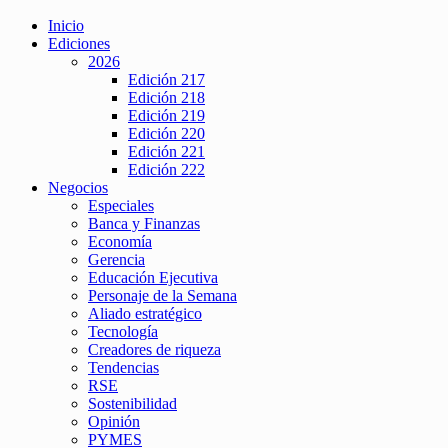
Inicio
Ediciones
2026
Edición 217
Edición 218
Edición 219
Edición 220
Edición 221
Edición 222
Negocios
Especiales
Banca y Finanzas
Economía
Gerencia
Educación Ejecutiva
Personaje de la Semana
Aliado estratégico
Tecnología
Creadores de riqueza
Tendencias
RSE
Sostenibilidad
Opinión
PYMES