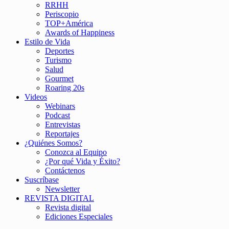
RRHH
Periscopio
TOP+América
Awards of Happiness
Estilo de Vida
Deportes
Turismo
Salud
Gourmet
Roaring 20s
Videos
Webinars
Podcast
Entrevistas
Reportajes
¿Quiénes Somos?
Conozca al Equipo
¿Por qué Vida y Éxito?
Contáctenos
Suscríbase
Newsletter
REVISTA DIGITAL
Revista digital
Ediciones Especiales