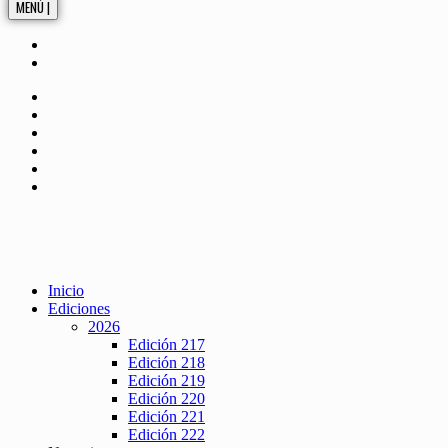
MENÚ |
Inicio
Ediciones
2026
Edición 217
Edición 218
Edición 219
Edición 220
Edición 221
Edición 222