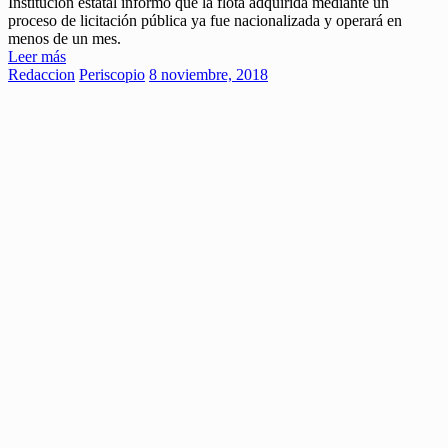
Institución estatal informó que la flota adquirida mediante un
proceso de licitación pública ya fue nacionalizada y operará en
menos de un mes.
Leer más
Redaccion
Periscopio
8 noviembre, 2018