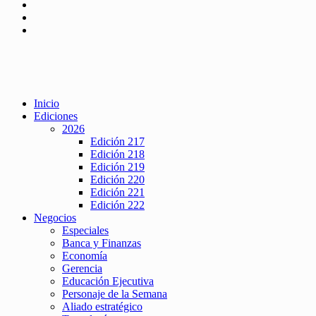
Inicio
Ediciones
2026
Edición 217
Edición 218
Edición 219
Edición 220
Edición 221
Edición 222
Negocios
Especiales
Banca y Finanzas
Economía
Gerencia
Educación Ejecutiva
Personaje de la Semana
Aliado estratégico