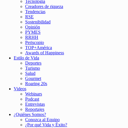
Tecnología
Creadores de riqueza
Tendencias
RSE
Sostenibilidad
Opinión
PYMES
RRHH
Periscopio
TOP+América
Awards of Happiness
Estilo de Vida
Deportes
Turismo
Salud
Gourmet
Roaring 20s
Videos
Webinars
Podcast
Entrevistas
Reportajes
¿Quiénes Somos?
Conozca al Equipo
¿Por qué Vida y Éxito?