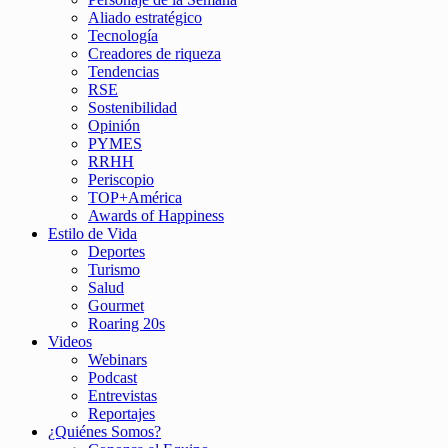
Aliado estratégico
Tecnología
Creadores de riqueza
Tendencias
RSE
Sostenibilidad
Opinión
PYMES
RRHH
Periscopio
TOP+América
Awards of Happiness
Estilo de Vida
Deportes
Turismo
Salud
Gourmet
Roaring 20s
Videos
Webinars
Podcast
Entrevistas
Reportajes
¿Quiénes Somos?