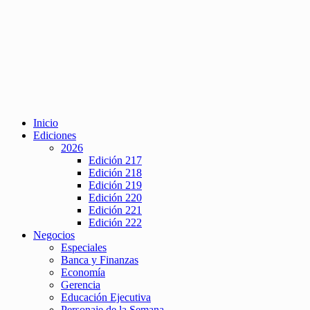
Inicio
Ediciones
2026
Edición 217
Edición 218
Edición 219
Edición 220
Edición 221
Edición 222
Negocios
Especiales
Banca y Finanzas
Economía
Gerencia
Educación Ejecutiva
Personaje de la Semana