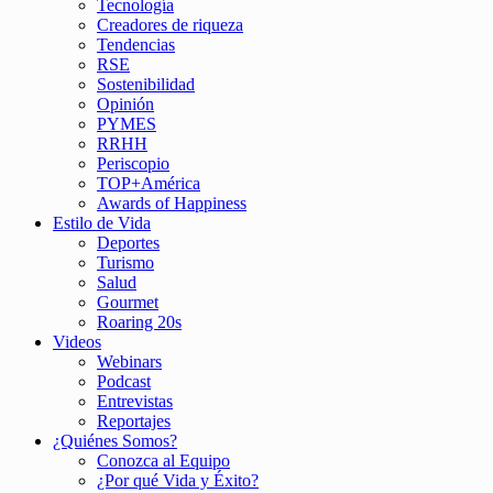
Tecnología
Creadores de riqueza
Tendencias
RSE
Sostenibilidad
Opinión
PYMES
RRHH
Periscopio
TOP+América
Awards of Happiness
Estilo de Vida
Deportes
Turismo
Salud
Gourmet
Roaring 20s
Videos
Webinars
Podcast
Entrevistas
Reportajes
¿Quiénes Somos?
Conozca al Equipo
¿Por qué Vida y Éxito?