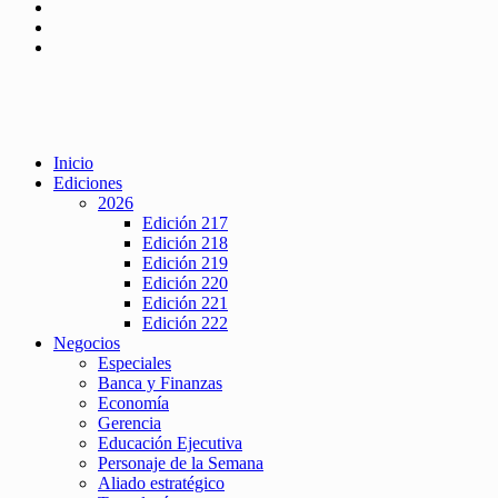
Inicio
Ediciones
2026
Edición 217
Edición 218
Edición 219
Edición 220
Edición 221
Edición 222
Negocios
Especiales
Banca y Finanzas
Economía
Gerencia
Educación Ejecutiva
Personaje de la Semana
Aliado estratégico