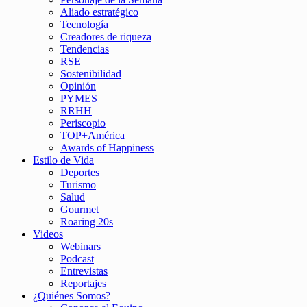
Aliado estratégico
Tecnología
Creadores de riqueza
Tendencias
RSE
Sostenibilidad
Opinión
PYMES
RRHH
Periscopio
TOP+América
Awards of Happiness
Estilo de Vida
Deportes
Turismo
Salud
Gourmet
Roaring 20s
Videos
Webinars
Podcast
Entrevistas
Reportajes
¿Quiénes Somos?