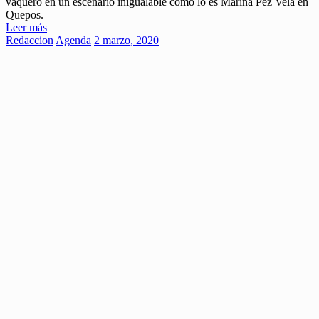
vaquero en un escenario inigualable como lo es Marina Pez Vela en
Quepos.
Leer más
Redaccion
Agenda
2 marzo, 2020