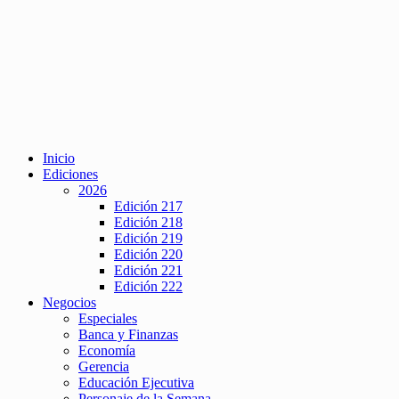
Inicio
Ediciones
2026
Edición 217
Edición 218
Edición 219
Edición 220
Edición 221
Edición 222
Negocios
Especiales
Banca y Finanzas
Economía
Gerencia
Educación Ejecutiva
Personaje de la Semana