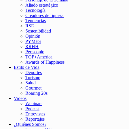
Aliado estratégico
Tecnología
Creadores de riqueza
Tendencias
RSE
Sostenibilidad
Opinión
PYMES
RRHH
Periscopio
TOP+América
Awards of Happiness
Estilo de Vida
Deportes
Turismo
Salud
Gourmet
Roaring 20s
Videos
Webinars
Podcast
Entrevistas
Reportajes
¿Quiénes Somos?