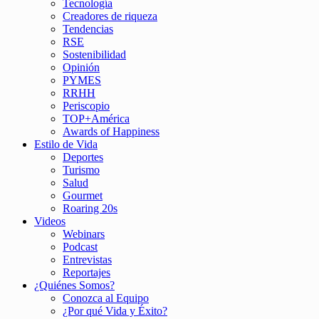
Tecnología
Creadores de riqueza
Tendencias
RSE
Sostenibilidad
Opinión
PYMES
RRHH
Periscopio
TOP+América
Awards of Happiness
Estilo de Vida
Deportes
Turismo
Salud
Gourmet
Roaring 20s
Videos
Webinars
Podcast
Entrevistas
Reportajes
¿Quiénes Somos?
Conozca al Equipo
¿Por qué Vida y Éxito?