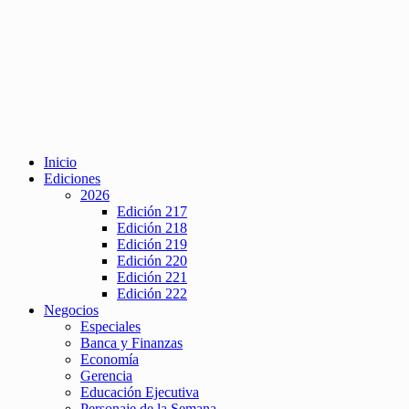
Inicio
Ediciones
2026
Edición 217
Edición 218
Edición 219
Edición 220
Edición 221
Edición 222
Negocios
Especiales
Banca y Finanzas
Economía
Gerencia
Educación Ejecutiva
Personaje de la Semana