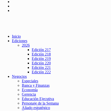
Inicio
Ediciones
2026
Edición 217
Edición 218
Edición 219
Edición 220
Edición 221
Edición 222
Negocios
Especiales
Banca y Finanzas
Economía
Gerencia
Educación Ejecutiva
Personaje de la Semana
Aliado estratégico