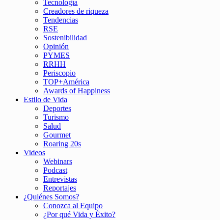
Tecnología
Creadores de riqueza
Tendencias
RSE
Sostenibilidad
Opinión
PYMES
RRHH
Periscopio
TOP+América
Awards of Happiness
Estilo de Vida
Deportes
Turismo
Salud
Gourmet
Roaring 20s
Videos
Webinars
Podcast
Entrevistas
Reportajes
¿Quiénes Somos?
Conozca al Equipo
¿Por qué Vida y Éxito?