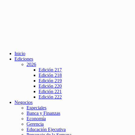
Inicio
Ediciones
2026
Edición 217
Edición 218
Edición 219
Edición 220
Edición 221
Edición 222
Negocios
Especiales
Banca y Finanzas
Economía
Gerencia
Educación Ejecutiva
Personaje de la Semana