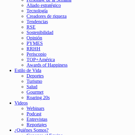
Aliado estratégico
Tecnología
Creadores de riqueza
Tendencias
RSE
Sostenibilidad
Opinión
PYMES
RRHH
Periscopio
TOP+América
Awards of Happiness
Estilo de Vida
Deportes
Turismo
Salud
Gourmet
Roaring 20s
Videos
Webinars
Podcast
Entrevistas
Reportajes
¿Quiénes Somos?