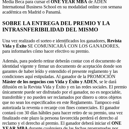
Media Beca para cursar el
ONE YEAR MBA
de ADEN
International Business School en su modalidad online con semana
académica en Madrid o Panamá.
SOBRE LA ENTREGA DEL PREMIO Y LA
INTRASNFERIBILIDAD DEL MISMO
Una vez realizado el sorteo e identificados los ganadores,
Revista
Vida y Éxito
SE COMUNICARÁ CON LOS GANADORES,
para informarles cómo hacer efectivo su premio.
Además, para poderlo retirar deberán contar con el documento de
identidad vigente y firmar un documento de aceptación donde son
garantes de haber leído y entendido el presente reglamento y las
condiciones aquí estipuladas. Al ganador de la PROMOCIÓN
Máster de los negocios con Vida y Éxito y ADEN
, se le dará
difusión en la Revista Vida y Éxito y en las redes sociales. El premio
únicamente puede ser disfrutado por el ganador, no es negociable,
transferible y no pueden ser reclamados por dinero u otros objetos
que no sean los especificados en este Reglamento. Tampoco está
autorizada la reventa o recanje con fines comerciales. El ganador
contará con 30 días hábiles para hacer retiro de su premio, una vez
finalizado este plazo la persona favorecida perderá el derecho al
reclamo y el derecho al premio. El ganador deberá iniciar el
ONE
YEAR MBA
durante cualquiera de las fechas programadas por