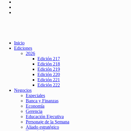
Inicio
Ediciones
2026
Edición 217
Edición 218
Edición 219
Edición 220
Edición 221
Edición 222
Negocios
Especiales
Banca y Finanzas
Economía
Gerencia
Educación Ejecutiva
Personaje de la Semana
Aliado estratégico