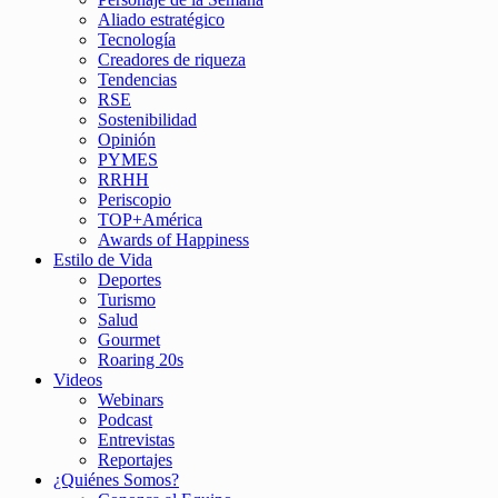
Aliado estratégico
Tecnología
Creadores de riqueza
Tendencias
RSE
Sostenibilidad
Opinión
PYMES
RRHH
Periscopio
TOP+América
Awards of Happiness
Estilo de Vida
Deportes
Turismo
Salud
Gourmet
Roaring 20s
Videos
Webinars
Podcast
Entrevistas
Reportajes
¿Quiénes Somos?