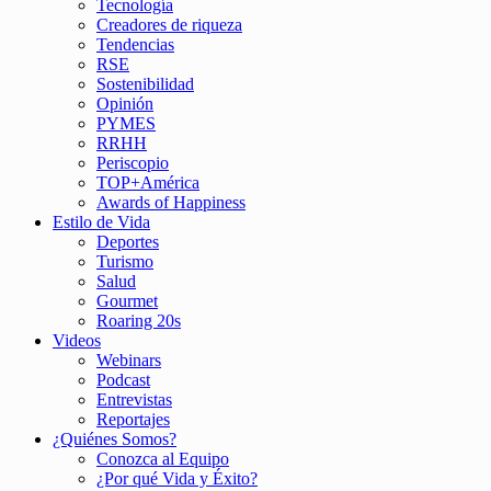
Tecnología
Creadores de riqueza
Tendencias
RSE
Sostenibilidad
Opinión
PYMES
RRHH
Periscopio
TOP+América
Awards of Happiness
Estilo de Vida
Deportes
Turismo
Salud
Gourmet
Roaring 20s
Videos
Webinars
Podcast
Entrevistas
Reportajes
¿Quiénes Somos?
Conozca al Equipo
¿Por qué Vida y Éxito?