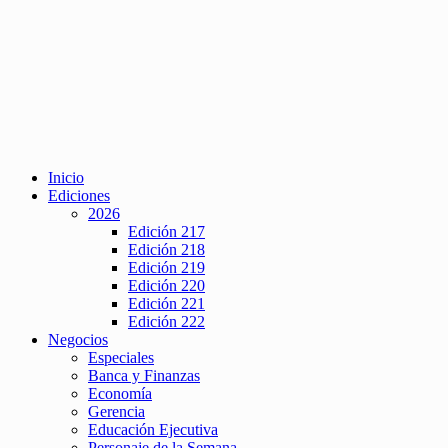
Inicio
Ediciones
2026
Edición 217
Edición 218
Edición 219
Edición 220
Edición 221
Edición 222
Negocios
Especiales
Banca y Finanzas
Economía
Gerencia
Educación Ejecutiva
Personaje de la Semana