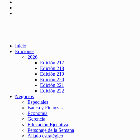
Inicio
Ediciones
2026
Edición 217
Edición 218
Edición 219
Edición 220
Edición 221
Edición 222
Negocios
Especiales
Banca y Finanzas
Economía
Gerencia
Educación Ejecutiva
Personaje de la Semana
Aliado estratégico