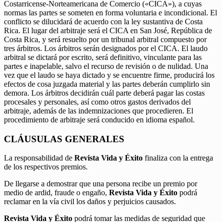
Costarricense-Norteamericana de Comercio («CICA»), a cuyas
normas las partes se someten en forma voluntaria e incondicional. El
conflicto se dilucidará de acuerdo con la ley sustantiva de Costa
Rica. El lugar del arbitraje será el CICA en San José, República de
Costa Rica, y será resuelto por un tribunal arbitral compuesto por
tres árbitros. Los árbitros serán designados por el CICA. El laudo
arbitral se dictará por escrito, será definitivo, vinculante para las
partes e inapelable, salvo el recurso de revisión o de nulidad. Una
vez que el laudo se haya dictado y se encuentre firme, producirá los
efectos de cosa juzgada material y las partes deberán cumplirlo sin
demora. Los árbitros decidirán cuál parte deberá pagar las costas
procesales y personales, así como otros gastos derivados del
arbitraje, además de las indemnizaciones que procedieren. El
procedimiento de arbitraje será conducido en idioma español.
CLÁUSULAS GENERALES
La responsabilidad de
Revista Vida y Éxito
finaliza con la entrega
de los respectivos premios.
De llegarse a demostrar que una persona recibe un premio por
medio de ardid, fraude o engaño,
Revista Vida y Éxito
podrá
reclamar en la vía civil los daños y perjuicios causados.
Revista Vida y Éxito
podrá tomar las medidas de seguridad que