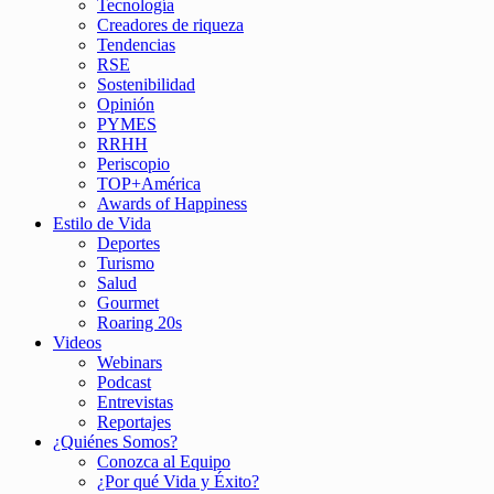
Tecnología
Creadores de riqueza
Tendencias
RSE
Sostenibilidad
Opinión
PYMES
RRHH
Periscopio
TOP+América
Awards of Happiness
Estilo de Vida
Deportes
Turismo
Salud
Gourmet
Roaring 20s
Videos
Webinars
Podcast
Entrevistas
Reportajes
¿Quiénes Somos?
Conozca al Equipo
¿Por qué Vida y Éxito?