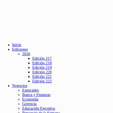
Inicio
Ediciones
2026
Edición 217
Edición 218
Edición 219
Edición 220
Edición 221
Edición 222
Negocios
Especiales
Banca y Finanzas
Economía
Gerencia
Educación Ejecutiva
Personaje de la Semana