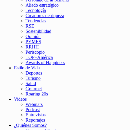
Aliado estratégico
Tecnología
Creadores de riqueza
Tendencias
RSE
Sostenibilidad
Opinión
PYMES
RRHH
Periscopio
TOP+América
Awards of Happiness
Estilo de Vida
Deportes
Turismo
Salud
Gourmet
Roaring 20s
Videos
Webinars
Podcast
Entrevistas
Reportajes
¿Quiénes Somos?