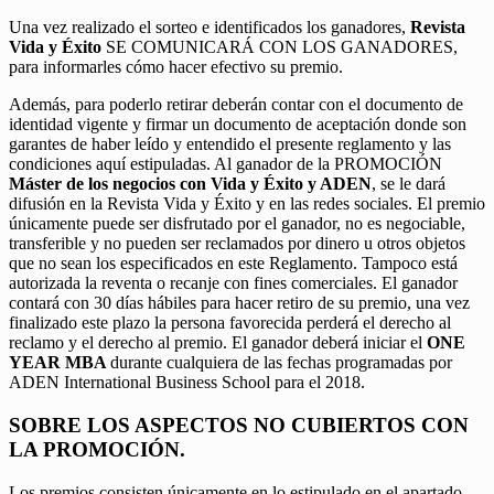
Una vez realizado el sorteo e identificados los ganadores,
Revista
Vida y Éxito
SE COMUNICARÁ CON LOS GANADORES,
para informarles cómo hacer efectivo su premio.
Además, para poderlo retirar deberán contar con el documento de
identidad vigente y firmar un documento de aceptación donde son
garantes de haber leído y entendido el presente reglamento y las
condiciones aquí estipuladas. Al ganador de la PROMOCIÓN
Máster de los negocios con Vida y Éxito y ADEN
, se le dará
difusión en la Revista Vida y Éxito y en las redes sociales. El premio
únicamente puede ser disfrutado por el ganador, no es negociable,
transferible y no pueden ser reclamados por dinero u otros objetos
que no sean los especificados en este Reglamento. Tampoco está
autorizada la reventa o recanje con fines comerciales. El ganador
contará con 30 días hábiles para hacer retiro de su premio, una vez
finalizado este plazo la persona favorecida perderá el derecho al
reclamo y el derecho al premio. El ganador deberá iniciar el
ONE
YEAR MBA
durante cualquiera de las fechas programadas por
ADEN International Business School para el 2018.
SOBRE LOS ASPECTOS NO CUBIERTOS CON
LA PROMOCIÓN.
Los premios consisten únicamente en lo estipulado en el apartado