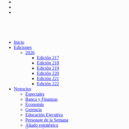
Inicio
Ediciones
2026
Edición 217
Edición 218
Edición 219
Edición 220
Edición 221
Edición 222
Negocios
Especiales
Banca y Finanzas
Economía
Gerencia
Educación Ejecutiva
Personaje de la Semana
Aliado estratégico