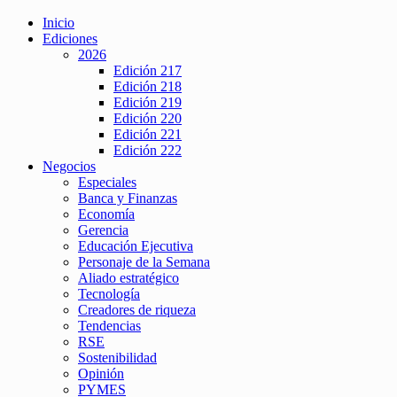
Inicio
Ediciones
2026
Edición 217
Edición 218
Edición 219
Edición 220
Edición 221
Edición 222
Negocios
Especiales
Banca y Finanzas
Economía
Gerencia
Educación Ejecutiva
Personaje de la Semana
Aliado estratégico
Tecnología
Creadores de riqueza
Tendencias
RSE
Sostenibilidad
Opinión
PYMES