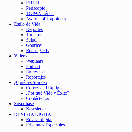
RRHH
Periscopio
TOP+América
Awards of Happiness
Estilo de Vida
Deportes
Turismo
Salud
Gourmet
Roaring 20s
Videos
Webinars
Podcast
Entrevistas
Reportajes
¿Quiénes Somos?
Conozca al Equipo
¿Por qué Vida y Éxito?
Contáctenos
Suscríbase
Newsletter
REVISTA DIGITAL
Revista digital
Ediciones Especiales