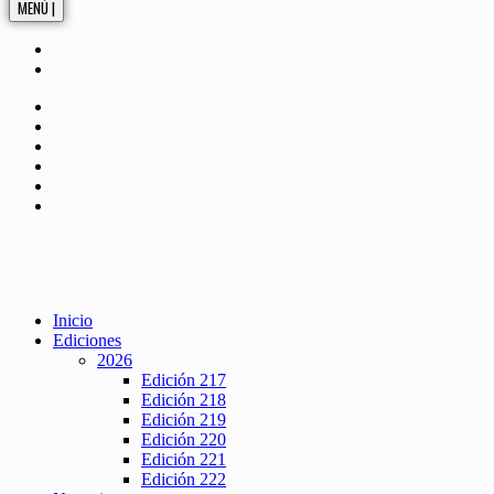
MENÚ |
Inicio
Ediciones
2026
Edición 217
Edición 218
Edición 219
Edición 220
Edición 221
Edición 222