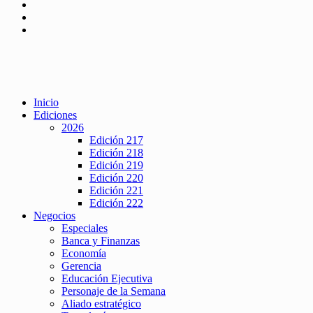
Inicio
Ediciones
2026
Edición 217
Edición 218
Edición 219
Edición 220
Edición 221
Edición 222
Negocios
Especiales
Banca y Finanzas
Economía
Gerencia
Educación Ejecutiva
Personaje de la Semana
Aliado estratégico