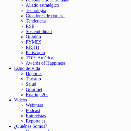
Aliado estratégico
Tecnología
Creadores de riqueza
Tendencias
RSE
Sostenibilidad
Opinión
PYMES
RRHH
Periscopio
TOP+América
Awards of Happiness
Estilo de Vida
Deportes
Turismo
Salud
Gourmet
Roaring 20s
Videos
Webinars
Podcast
Entrevistas
Reportajes
¿Quiénes Somos?