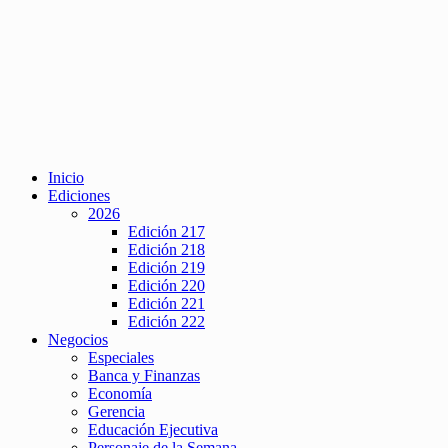
Inicio
Ediciones
2026
Edición 217
Edición 218
Edición 219
Edición 220
Edición 221
Edición 222
Negocios
Especiales
Banca y Finanzas
Economía
Gerencia
Educación Ejecutiva
Personaje de la Semana