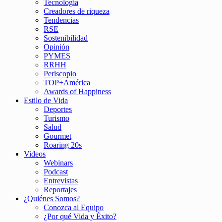
Tecnología
Creadores de riqueza
Tendencias
RSE
Sostenibilidad
Opinión
PYMES
RRHH
Periscopio
TOP+América
Awards of Happiness
Estilo de Vida
Deportes
Turismo
Salud
Gourmet
Roaring 20s
Videos
Webinars
Podcast
Entrevistas
Reportajes
¿Quiénes Somos?
Conozca al Equipo
¿Por qué Vida y Éxito?