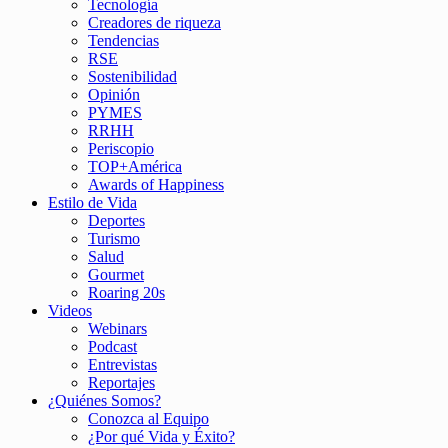
Tecnología
Creadores de riqueza
Tendencias
RSE
Sostenibilidad
Opinión
PYMES
RRHH
Periscopio
TOP+América
Awards of Happiness
Estilo de Vida
Deportes
Turismo
Salud
Gourmet
Roaring 20s
Videos
Webinars
Podcast
Entrevistas
Reportajes
¿Quiénes Somos?
Conozca al Equipo
¿Por qué Vida y Éxito?