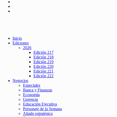
Inicio
Ediciones
2026
Edición 217
Edición 218
Edición 219
Edición 220
Edición 221
Edición 222
Negocios
Especiales
Banca y Finanzas
Economía
Gerencia
Educación Ejecutiva
Personaje de la Semana
Aliado estratégico