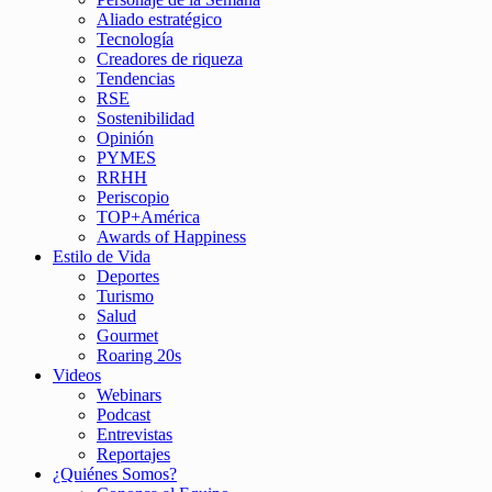
Aliado estratégico
Tecnología
Creadores de riqueza
Tendencias
RSE
Sostenibilidad
Opinión
PYMES
RRHH
Periscopio
TOP+América
Awards of Happiness
Estilo de Vida
Deportes
Turismo
Salud
Gourmet
Roaring 20s
Videos
Webinars
Podcast
Entrevistas
Reportajes
¿Quiénes Somos?