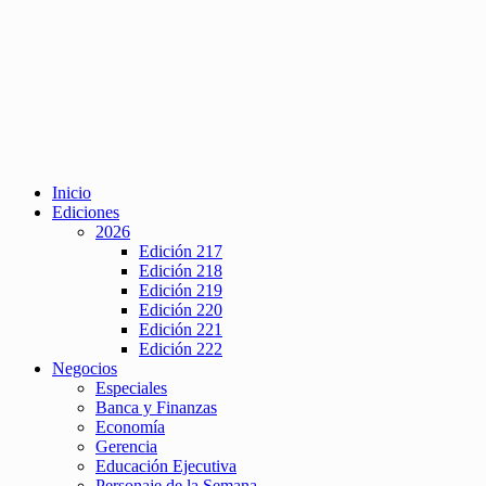
Inicio
Ediciones
2026
Edición 217
Edición 218
Edición 219
Edición 220
Edición 221
Edición 222
Negocios
Especiales
Banca y Finanzas
Economía
Gerencia
Educación Ejecutiva
Personaje de la Semana