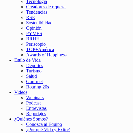
Tecnología
Creadores de riqueza
Tendencias
RSE
Sostenibilidad
Opinión
PYMES
RRHH
Periscopio
TOP+América
Awards of Happiness
Estilo de Vida
Deportes
Turismo
Salud
Gourmet
Roaring 20s
Videos
Webinars
Podcast
Entrevistas
Reportajes
¿Quiénes Somos?
Conozca al Equipo
¿Por qué Vida y Éxito?