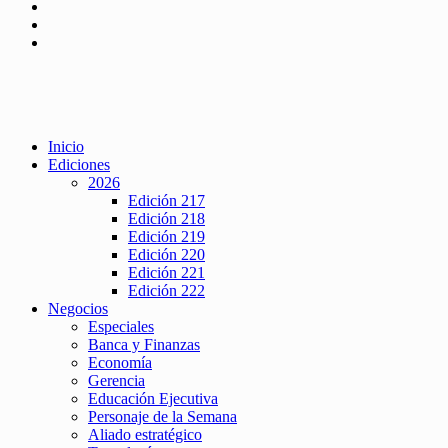
Inicio
Ediciones
2026
Edición 217
Edición 218
Edición 219
Edición 220
Edición 221
Edición 222
Negocios
Especiales
Banca y Finanzas
Economía
Gerencia
Educación Ejecutiva
Personaje de la Semana
Aliado estratégico