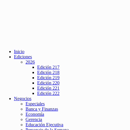
Inicio
Ediciones
2026
Edición 217
Edición 218
Edición 219
Edición 220
Edición 221
Edición 222
Negocios
Especiales
Banca y Finanzas
Economía
Gerencia
Educación Ejecutiva
Personaje de la Semana