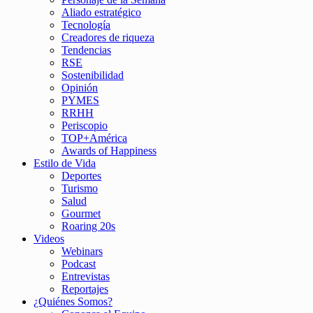
Aliado estratégico
Tecnología
Creadores de riqueza
Tendencias
RSE
Sostenibilidad
Opinión
PYMES
RRHH
Periscopio
TOP+América
Awards of Happiness
Estilo de Vida
Deportes
Turismo
Salud
Gourmet
Roaring 20s
Videos
Webinars
Podcast
Entrevistas
Reportajes
¿Quiénes Somos?