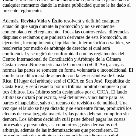
cualquier momento dando la misma publicidad que se le ha dado al
presente reglamento.
Además,
Revista Vida y Éxito
resolverá y definirá cualquier
situación que surja durante la promoción y no se encuentre
contemplada en el reglamento. Todas las controversias, diferencias,
disputas o reclamos que pudieran derivarse de esta Promoción, su
ejecución, incumplimiento, liquidación, interpretación o validez, se
resolverán por medio de arbitraje de derecho el cual será
confidencial y se regirá de conformidad con los reglamentos del
Centro Internacional de Conciliación y Arbitraje de la Cámara
Costarricense-Norteamericana de Comercio («CICA»), a cuyas
normas las partes se someten en forma voluntaria e incondicional. El
conflicto se dilucidará de acuerdo con la ley sustantiva de Costa
Rica. El lugar del arbitraje será el CICA en San José, República de
Costa Rica, y será resuelto por un tribunal arbitral compuesto por
tres árbitros. Los árbitros serán designados por el CICA. El laudo
arbitral se dictará por escrito, será definitivo, vinculante para las
partes e inapelable, salvo el recurso de revisión o de nulidad. Una
vez que el laudo se haya dictado y se encuentre firme, producirá los
efectos de cosa juzgada material y las partes deberán cumplirlo sin
demora. Los árbitros decidirán cuál parte deberá pagar las costas
procesales y personales, así como otros gastos derivados del
arbitraje, además de las indemnizaciones que procedieren. El
procedimiento de arbitraje será conducido en idioma español.