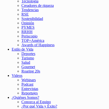
Tecnología
Creadores de riqueza
Tendencias
RSE
Sostenibilidad
Opinión
PYMES
RRHH
Periscopio
TOP+América
Awards of Happiness
Estilo de Vida
Deportes
Turismo
Salud
Gourmet
Roaring 20s
Videos
Webinars
Podcast
Entrevistas
Reportajes
¿Quiénes Somos?
Conozca al Equipo
¿Por qué Vida y Éxito?