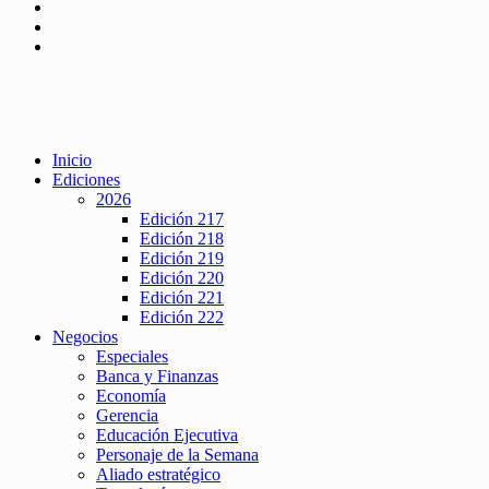
Inicio
Ediciones
2026
Edición 217
Edición 218
Edición 219
Edición 220
Edición 221
Edición 222
Negocios
Especiales
Banca y Finanzas
Economía
Gerencia
Educación Ejecutiva
Personaje de la Semana
Aliado estratégico