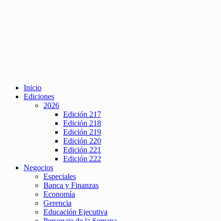
Inicio
Ediciones
2026
Edición 217
Edición 218
Edición 219
Edición 220
Edición 221
Edición 222
Negocios
Especiales
Banca y Finanzas
Economía
Gerencia
Educación Ejecutiva
Personaje de la Semana