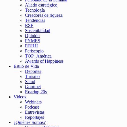
Aliado estratégico
Tecnología
Creadores de riqueza
Tendencias
RSE
Sostenibilidad
Opinión
PYMES
RRHH
Periscopio
TOP+América
Awards of Happiness
Estilo de Vida
Deportes
Turismo
Salud
Gourmet
Roaring 20s
Videos
Webinars
Podcast
Entrevistas
Reportajes
¿Quiénes Somos?