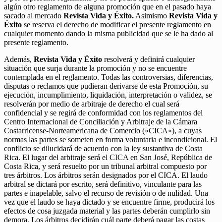
algún otro reglamento de alguna promoción que en el pasado haya
sacado al mercado
Revista Vida y Éxito.
Asimismo
Revista Vida y
Éxito
se reserva el derecho de modificar el presente reglamento en
cualquier momento dando la misma publicidad que se le ha dado al
presente reglamento.
Además,
Revista Vida y Éxito
resolverá y definirá cualquier
situación que surja durante la promoción y no se encuentre
contemplada en el reglamento. Todas las controversias, diferencias,
disputas o reclamos que pudieran derivarse de esta Promoción, su
ejecución, incumplimiento, liquidación, interpretación o validez, se
resolverán por medio de arbitraje de derecho el cual será
confidencial y se regirá de conformidad con los reglamentos del
Centro Internacional de Conciliación y Arbitraje de la Cámara
Costarricense-Norteamericana de Comercio («CICA»), a cuyas
normas las partes se someten en forma voluntaria e incondicional. El
conflicto se dilucidará de acuerdo con la ley sustantiva de Costa
Rica. El lugar del arbitraje será el CICA en San José, República de
Costa Rica, y será resuelto por un tribunal arbitral compuesto por
tres árbitros. Los árbitros serán designados por el CICA. El laudo
arbitral se dictará por escrito, será definitivo, vinculante para las
partes e inapelable, salvo el recurso de revisión o de nulidad. Una
vez que el laudo se haya dictado y se encuentre firme, producirá los
efectos de cosa juzgada material y las partes deberán cumplirlo sin
demora. Los árbitros decidirán cuál parte deberá pagar las costas