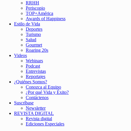
RRHH
Periscopio
TOP+América
Awards of Happiness
Estilo de Vida
Deportes
Turismo
Salud
Gourmet
Roaring 20s
Videos
Webinars
Podcast
Entrevistas
Reportajes
¿Quiénes Somos?
Conozca al Equipo
¿Por qué Vida y Éxito?
Contáctenos
Suscríbase
Newsletter
REVISTA DIGITAL
Revista digital
Ediciones Especiales