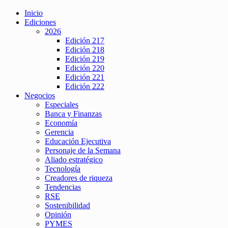
Inicio
Ediciones
2026
Edición 217
Edición 218
Edición 219
Edición 220
Edición 221
Edición 222
Negocios
Especiales
Banca y Finanzas
Economía
Gerencia
Educación Ejecutiva
Personaje de la Semana
Aliado estratégico
Tecnología
Creadores de riqueza
Tendencias
RSE
Sostenibilidad
Opinión
PYMES