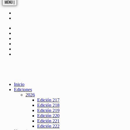
MENÚ |
Inicio
Ediciones
2026
Edición 217
Edición 218
Edición 219
Edición 220
Edición 221
Edición 222