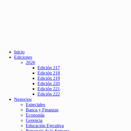
Inicio
Ediciones
2026
Edición 217
Edición 218
Edición 219
Edición 220
Edición 221
Edición 222
Negocios
Especiales
Banca y Finanzas
Economía
Gerencia
Educación Ejecutiva
Personaje de la Semana