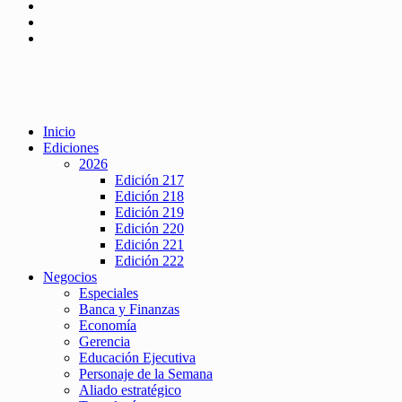
Inicio
Ediciones
2026
Edición 217
Edición 218
Edición 219
Edición 220
Edición 221
Edición 222
Negocios
Especiales
Banca y Finanzas
Economía
Gerencia
Educación Ejecutiva
Personaje de la Semana
Aliado estratégico