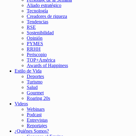
Aliado estratégico
Tecnología
Creadores de riqueza
Tendencias
RSE
Sostenibilidad
Opinión
PYMES
RRHH
Periscopio
TOP+América
Awards of Happiness
Estilo de Vida
Deportes
Turismo
Salud
Gourmet
Roaring 20s
Videos
Webinars
Podcast
Entrevistas
Reportajes
¿Quiénes Somos?