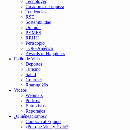
Tecnología
Creadores de riqueza
Tendencias
RSE
Sostenibilidad
Opinión
PYMES
RRHH
Periscopio
TOP+América
Awards of Happiness
Estilo de Vida
Deportes
Turismo
Salud
Gourmet
Roaring 20s
Videos
Webinars
Podcast
Entrevistas
Reportajes
¿Quiénes Somos?
Conozca al Equipo
¿Por qué Vida y Éxito?