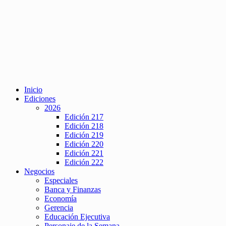
Inicio
Ediciones
2026
Edición 217
Edición 218
Edición 219
Edición 220
Edición 221
Edición 222
Negocios
Especiales
Banca y Finanzas
Economía
Gerencia
Educación Ejecutiva
Personaje de la Semana