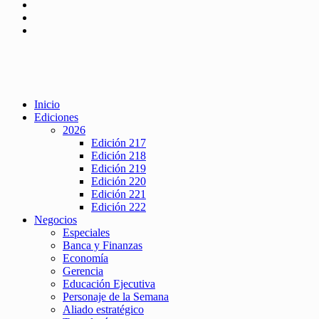
Inicio
Ediciones
2026
Edición 217
Edición 218
Edición 219
Edición 220
Edición 221
Edición 222
Negocios
Especiales
Banca y Finanzas
Economía
Gerencia
Educación Ejecutiva
Personaje de la Semana
Aliado estratégico