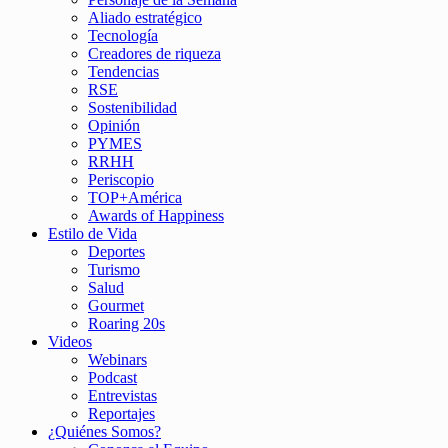
Aliado estratégico
Tecnología
Creadores de riqueza
Tendencias
RSE
Sostenibilidad
Opinión
PYMES
RRHH
Periscopio
TOP+América
Awards of Happiness
Estilo de Vida
Deportes
Turismo
Salud
Gourmet
Roaring 20s
Videos
Webinars
Podcast
Entrevistas
Reportajes
¿Quiénes Somos?