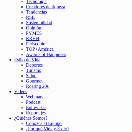
Tecnología
Creadores de riqueza
Tendencias
RSE
Sostenibilidad
Opinión
PYMES
RRHH
Periscopio
TOP+América
Awards of Happiness
Estilo de Vida
Deportes
Turismo
Salud
Gourmet
Roaring 20s
Videos
Webinars
Podcast
Entrevistas
Reportajes
¿Quiénes Somos?
Conozca al Equipo
¿Por qué Vida y Éxito?