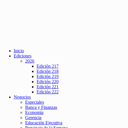
Inicio
Ediciones
2026
Edición 217
Edición 218
Edición 219
Edición 220
Edición 221
Edición 222
Negocios
Especiales
Banca y Finanzas
Economía
Gerencia
Educación Ejecutiva
Personaje de la Semana