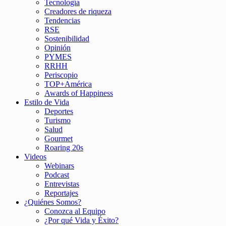
Tecnología
Creadores de riqueza
Tendencias
RSE
Sostenibilidad
Opinión
PYMES
RRHH
Periscopio
TOP+América
Awards of Happiness
Estilo de Vida
Deportes
Turismo
Salud
Gourmet
Roaring 20s
Videos
Webinars
Podcast
Entrevistas
Reportajes
¿Quiénes Somos?
Conozca al Equipo
¿Por qué Vida y Éxito?