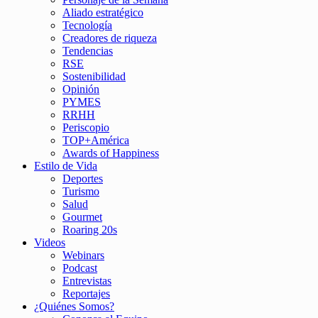
Aliado estratégico
Tecnología
Creadores de riqueza
Tendencias
RSE
Sostenibilidad
Opinión
PYMES
RRHH
Periscopio
TOP+América
Awards of Happiness
Estilo de Vida
Deportes
Turismo
Salud
Gourmet
Roaring 20s
Videos
Webinars
Podcast
Entrevistas
Reportajes
¿Quiénes Somos?