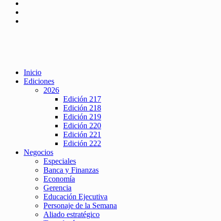
Inicio
Ediciones
2026
Edición 217
Edición 218
Edición 219
Edición 220
Edición 221
Edición 222
Negocios
Especiales
Banca y Finanzas
Economía
Gerencia
Educación Ejecutiva
Personaje de la Semana
Aliado estratégico