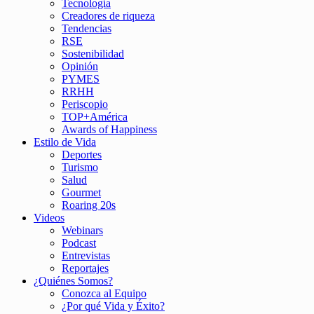
Tecnología
Creadores de riqueza
Tendencias
RSE
Sostenibilidad
Opinión
PYMES
RRHH
Periscopio
TOP+América
Awards of Happiness
Estilo de Vida
Deportes
Turismo
Salud
Gourmet
Roaring 20s
Videos
Webinars
Podcast
Entrevistas
Reportajes
¿Quiénes Somos?
Conozca al Equipo
¿Por qué Vida y Éxito?