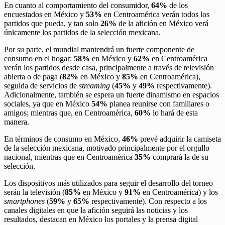
En cuanto al comportamiento del consumidor,
64%
de los
encuestados en México y
53%
en Centroamérica verán todos los
partidos que pueda, y tan solo
26%
de la afición en México verá
únicamente los partidos de la selección mexicana.
Por su parte, el mundial mantendrá un fuerte componente de
consumo en el hogar:
58%
en México y
62%
en Centroamérica
verán los partidos desde casa, principalmente a través de televisión
abierta o de paga (
82%
en México y
85%
en Centroamérica),
seguida de servicios de
streaming
(
45%
y
49%
respectivamente).
Adicionalmente, también se espera un fuerte dinamismo en espacios
sociales, ya que en México
54%
planea reunirse con familiares o
amigos; mientras que, en Centroamérica,
60%
lo hará de esta
manera.
En términos de consumo en México,
46%
prevé adquirir la camiseta
de la selección mexicana, motivado principalmente por el orgullo
nacional, mientras que en Centroamérica
35%
comprará la de su
selección.
Los dispositivos más utilizados para seguir el desarrollo del torneo
serán la televisión (
85%
en México y
91%
en Centroamérica) y los
smartphones
(
59%
y
65%
respectivamente). Con respecto a los
canales digitales en que la afición seguirá las noticias y los
resultados, destacan en México los portales y la prensa digital