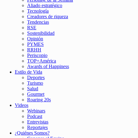
Aliado estratégico
Tecnología
Creadores de riqueza
Tendencias
RSE
Sostenibilidad
Opinión
PYMES
RRHH
Periscopio
TOP+América
Awards of Happiness
Estilo de Vida
Deportes
Turismo
Salud
Gourmet
Roaring 20s
Videos
Webinars
Podcast
Entrevistas
Reportajes
¿Quiénes Somos?