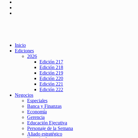
Inicio
Ediciones
2026
Edición 217
Edición 218
Edición 219
Edición 220
Edición 221
Edición 222
Negocios
Especiales
Banca y Finanzas
Economía
Gerencia
Educación Ejecutiva
Personaje de la Semana
Aliado estratégico