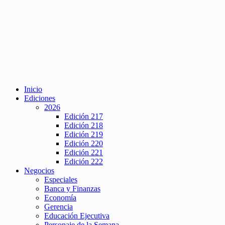
Inicio
Ediciones
2026
Edición 217
Edición 218
Edición 219
Edición 220
Edición 221
Edición 222
Negocios
Especiales
Banca y Finanzas
Economía
Gerencia
Educación Ejecutiva
Personaje de la Semana