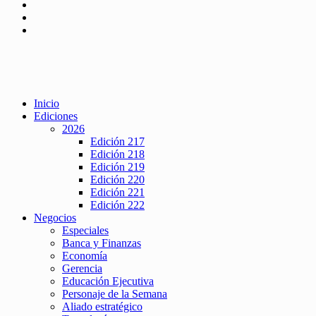
Inicio
Ediciones
2026
Edición 217
Edición 218
Edición 219
Edición 220
Edición 221
Edición 222
Negocios
Especiales
Banca y Finanzas
Economía
Gerencia
Educación Ejecutiva
Personaje de la Semana
Aliado estratégico