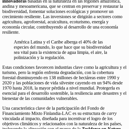
innovadoras
basadas en la naturaleza en las regiones amazónica,
andina y mesoamericana, que se centran en preservar y restaurar la
biodiversidad, fomentar soluciones ecológicas y promover un
crecimiento resiliente. Las inversiones se dirigirán a sectores como
agricultura, agroforestal, acuicultura, ecoturismo, energía y
economía circular, contribuyendo al desarrollo de una economía
resiliente.
América Latina y el Caribe alberga el 40% de las
especies del mundo, lo que hace que su biodiversidad
sea vital para la existencia de agua limpia, el aire, la
polinización y la regulación.
Estas condiciones favorecen industrias clave como la agricultura y el
turismo, pero la región enfrenta degradación, con la cobertura
forestal disminuyendo en 138 millones de hectáreas entre 1990 y
2020 y las poblaciones de vida silvestre cayendo en un 94% desde
1970 hasta 2018, la mayor pérdida a nivel mundial. Protegerla es
esencial para el desarrollo sostenible, la resiliencia ante desastres y el
bienestar de las comunidades vulnerables.
Una característica clave de la participación del Fondo de
Financiamiento Mixto Finlandia-LAC es su estructura de
carry
vinculada al impacto, diseñada para incentivar el logro de los
objetivos climáticos y relacionados con la naturaleza de los países,
incluyendo la alineación con el marco de la
Taskforce on Nature-