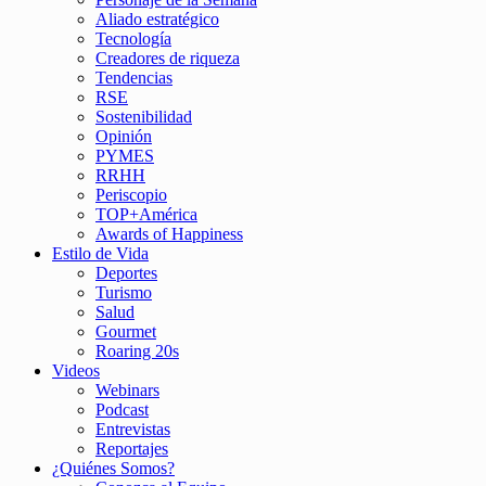
Aliado estratégico
Tecnología
Creadores de riqueza
Tendencias
RSE
Sostenibilidad
Opinión
PYMES
RRHH
Periscopio
TOP+América
Awards of Happiness
Estilo de Vida
Deportes
Turismo
Salud
Gourmet
Roaring 20s
Videos
Webinars
Podcast
Entrevistas
Reportajes
¿Quiénes Somos?