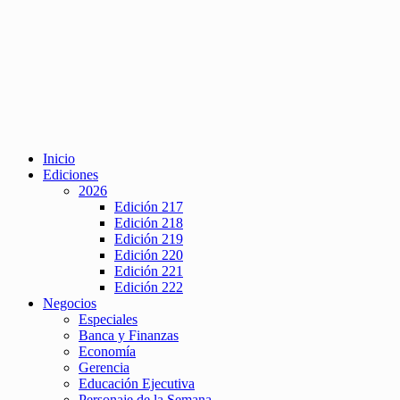
Inicio
Ediciones
2026
Edición 217
Edición 218
Edición 219
Edición 220
Edición 221
Edición 222
Negocios
Especiales
Banca y Finanzas
Economía
Gerencia
Educación Ejecutiva
Personaje de la Semana