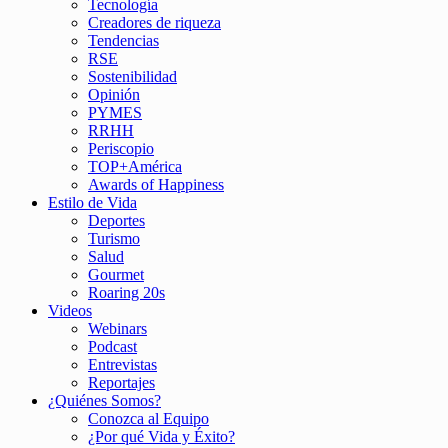
Tecnología
Creadores de riqueza
Tendencias
RSE
Sostenibilidad
Opinión
PYMES
RRHH
Periscopio
TOP+América
Awards of Happiness
Estilo de Vida
Deportes
Turismo
Salud
Gourmet
Roaring 20s
Videos
Webinars
Podcast
Entrevistas
Reportajes
¿Quiénes Somos?
Conozca al Equipo
¿Por qué Vida y Éxito?