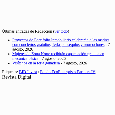
Últimas entradas de Redaccion
(
ver todo
)
Proyectos de Portafolio Inmobiliario celebrarán a las madres
con conciertos gratuitos, ferias, obsequios y promociones
- 7
agosto, 2026
Mujeres de Zona Norte recibirán capacitación gratuita en
mecánica básica
- 7 agosto, 2026
Visítenos en la feria ganadera
- 7 agosto, 2026
Etiquetas:
BID Invest
/
Fondo EcoEnterprises Partners IV
Revista Digital