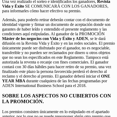
Una vez realizado el sorteo e identificados los ganadores,
Revista
Vida y Éxito
SE COMUNICARÁ CON LOS GANADORES,
para informarles cómo hacer efectivo su premio.
Además, para poderlo retirar deberán contar con el documento de
identidad vigente y firmar un documento de aceptación donde son
garantes de haber leído y entendido el presente reglamento y las
condiciones aquí estipuladas. Al ganador de la PROMOCIÓN
Máster de los negocios con Vida y Éxito y ADEN
, se le dará
difusión en la Revista Vida y Éxito y en las redes sociales. El premio
únicamente puede ser disfrutado por el ganador, no es negociable,
transferible y no pueden ser reclamados por dinero u otros objetos
que no sean los especificados en este Reglamento. Tampoco está
autorizada la reventa o recanje con fines comerciales. El ganador
contará con 30 días hábiles para hacer retiro de su premio, una vez
finalizado este plazo la persona favorecida perderá el derecho al
reclamo y el derecho al premio. El ganador deberá iniciar el
ONE
YEAR MBA
durante cualquiera de las fechas programadas por
ADEN International Business School para el 2018.
SOBRE LOS ASPECTOS NO CUBIERTOS CON
LA PROMOCIÓN.
Los premios consisten únicamente en lo estipulado en el apartado
anterior, por lo que no se puede presuponer algún otro premio que