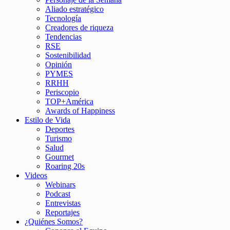
Aliado estratégico
Tecnología
Creadores de riqueza
Tendencias
RSE
Sostenibilidad
Opinión
PYMES
RRHH
Periscopio
TOP+América
Awards of Happiness
Estilo de Vida
Deportes
Turismo
Salud
Gourmet
Roaring 20s
Videos
Webinars
Podcast
Entrevistas
Reportajes
¿Quiénes Somos?