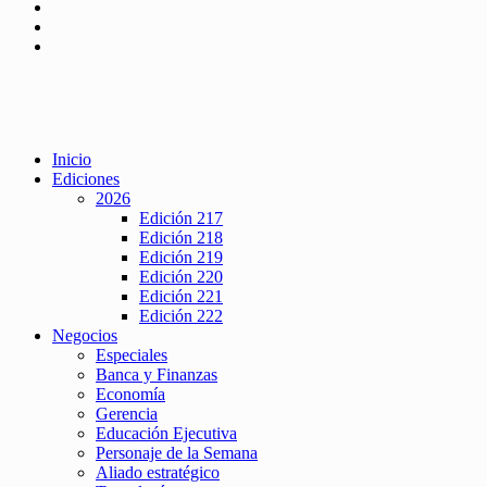
Inicio
Ediciones
2026
Edición 217
Edición 218
Edición 219
Edición 220
Edición 221
Edición 222
Negocios
Especiales
Banca y Finanzas
Economía
Gerencia
Educación Ejecutiva
Personaje de la Semana
Aliado estratégico