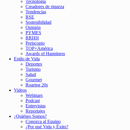
Tecnología
Creadores de riqueza
Tendencias
RSE
Sostenibilidad
Opinión
PYMES
RRHH
Periscopio
TOP+América
Awards of Happiness
Estilo de Vida
Deportes
Turismo
Salud
Gourmet
Roaring 20s
Videos
Webinars
Podcast
Entrevistas
Reportajes
¿Quiénes Somos?
Conozca al Equipo
¿Por qué Vida y Éxito?