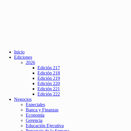
Inicio
Ediciones
2026
Edición 217
Edición 218
Edición 219
Edición 220
Edición 221
Edición 222
Negocios
Especiales
Banca y Finanzas
Economía
Gerencia
Educación Ejecutiva
Personaje de la Semana