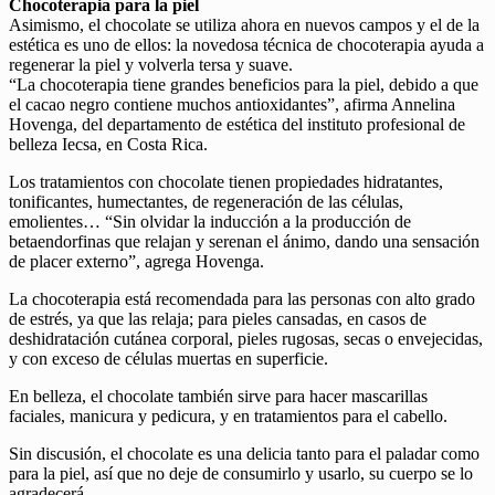
Chocoterapia para la piel
Asimismo, el chocolate se utiliza ahora en nuevos campos y el de la
estética es uno de ellos: la novedosa técnica de chocoterapia ayuda a
regenerar la piel y volverla tersa y suave.
“La chocoterapia tiene grandes beneficios para la piel, debido a que
el cacao negro contiene muchos antioxidantes”, afirma Annelina
Hovenga, del departamento de estética del instituto profesional de
belleza Iecsa, en Costa Rica.
Los tratamientos con chocolate tienen propiedades hidratantes,
tonificantes, humectantes, de regeneración de las células,
emolientes… “Sin olvidar la inducción a la producción de
betaendorfinas que relajan y serenan el ánimo, dando una sensación
de placer externo”, agrega Hovenga.
La chocoterapia está recomendada para las personas con alto grado
de estrés, ya que las relaja; para pieles cansadas, en casos de
deshidratación cutánea corporal, pieles rugosas, secas o envejecidas,
y con exceso de células muertas en superficie.
En belleza, el chocolate también sirve para hacer mascarillas
faciales, manicura y pedicura, y en tratamientos para el cabello.
Sin discusión, el chocolate es una delicia tanto para el paladar como
para la piel, así que no deje de consumirlo y usarlo, su cuerpo se lo
agradecerá.