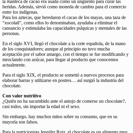
la manteca de cacao era usada como un ungüento para curar las
heridas. Además, sirvió como moneda de cambio para el comercio
entre los indígenas.
Para los aztecas, que heredaron el cacao de los mayas, una taza de
“xocolatl”, como ellos lo denominaban, ayudaba a eliminar el
cansancio y estimulaba las capacidades psíquicas y mentales de las
personas.
En el siglo XVI, llegó el chocolate a la corte española, de la mano
de los conquistadores; aunque al principio no tuvo mucha
aceptación por el sabor amargo, con el tiempo se fue modificando y
mezclando con azúcar, para llegar al producto que conocemos
actualmente.
Para el siglo XIX, el producto se sometió a nuevos procesos para
elaborar barras y utilizarse en postres… así surgió la industria del
chocolate.
Con valor nutritivo
¿Quién no ha sucumbido ante el antojo de comerse un chocolate?,
casi todos, sin importar la edad ni el sexo.
Sin embargo, hay muchos mitos sobre su consumo, que en su
mayoría son falsos.
Para la nutricionista Jennifer Ruiz, el chocolate es un alimento muy