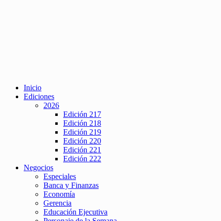
Inicio
Ediciones
2026
Edición 217
Edición 218
Edición 219
Edición 220
Edición 221
Edición 222
Negocios
Especiales
Banca y Finanzas
Economía
Gerencia
Educación Ejecutiva
Personaje de la Semana