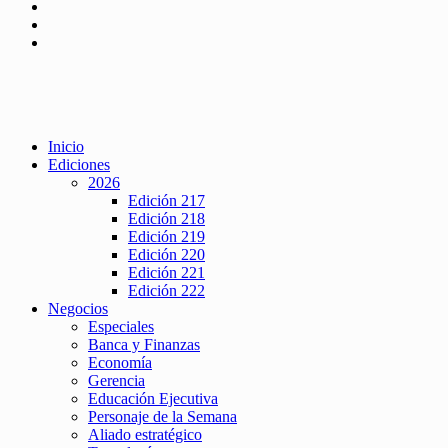
Inicio
Ediciones
2026
Edición 217
Edición 218
Edición 219
Edición 220
Edición 221
Edición 222
Negocios
Especiales
Banca y Finanzas
Economía
Gerencia
Educación Ejecutiva
Personaje de la Semana
Aliado estratégico