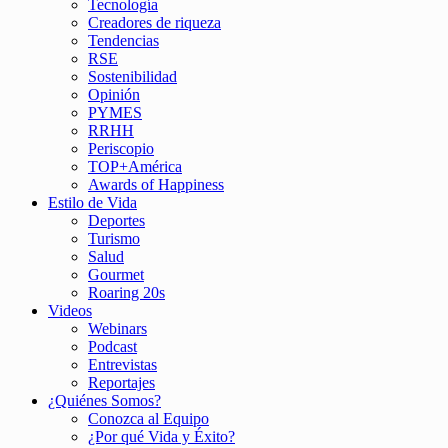
Tecnología
Creadores de riqueza
Tendencias
RSE
Sostenibilidad
Opinión
PYMES
RRHH
Periscopio
TOP+América
Awards of Happiness
Estilo de Vida
Deportes
Turismo
Salud
Gourmet
Roaring 20s
Videos
Webinars
Podcast
Entrevistas
Reportajes
¿Quiénes Somos?
Conozca al Equipo
¿Por qué Vida y Éxito?