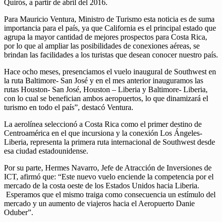
Quirós, a partir de abril del 2016.
Para Mauricio Ventura, Ministro de Turismo esta noticia es de suma
importancia para el país, ya que California es el principal estado que
agrupa la mayor cantidad de mejores prospectos para Costa Rica,
por lo que al ampliar las posibilidades de conexiones aéreas, se
brindan las facilidades a los turistas que desean conocer nuestro país.
Hace ocho meses, presenciamos el vuelo inaugural de Southwest en
la ruta Baltimore- San José y en el mes anterior inauguramos las
rutas Houston- San José, Houston – Liberia y Baltimore- Liberia,
con lo cual se benefician ambos aeropuertos, lo que dinamizará el
turismo en todo el país”, destacó Ventura.
La aerolínea seleccionó a Costa Rica como el primer destino de
Centroamérica en el que incursiona y la conexión Los Ángeles-
Liberia, representa la primera ruta internacional de Southwest desde
esa ciudad estadounidense.
Por su parte, Hermes Navarro, Jefe de Atracción de Inversiones de
ICT, afirmó que: “Este nuevo vuelo enciende la competencia por el
mercado de la costa oeste de los Estados Unidos hacia Liberia.
Esperamos que el mismo traiga como consecuencia un estímulo del
mercado y un aumento de viajeros hacia el Aeropuerto Danie
Oduber”.