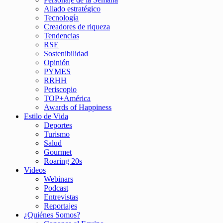
Aliado estratégico
Tecnología
Creadores de riqueza
Tendencias
RSE
Sostenibilidad
Opinión
PYMES
RRHH
Periscopio
TOP+América
Awards of Happiness
Estilo de Vida
Deportes
Turismo
Salud
Gourmet
Roaring 20s
Videos
Webinars
Podcast
Entrevistas
Reportajes
¿Quiénes Somos?