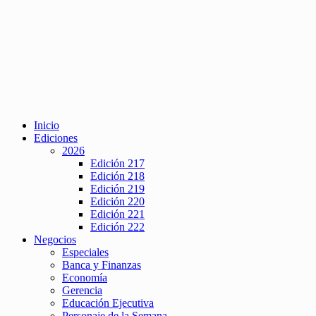
Inicio
Ediciones
2026
Edición 217
Edición 218
Edición 219
Edición 220
Edición 221
Edición 222
Negocios
Especiales
Banca y Finanzas
Economía
Gerencia
Educación Ejecutiva
Personaje de la Semana