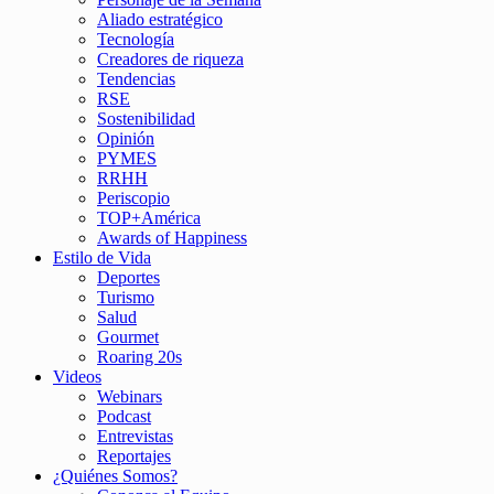
Aliado estratégico
Tecnología
Creadores de riqueza
Tendencias
RSE
Sostenibilidad
Opinión
PYMES
RRHH
Periscopio
TOP+América
Awards of Happiness
Estilo de Vida
Deportes
Turismo
Salud
Gourmet
Roaring 20s
Videos
Webinars
Podcast
Entrevistas
Reportajes
¿Quiénes Somos?