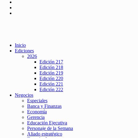
Inicio
Ediciones
2026
Edición 217
Edición 218
Edición 219
Edición 220
Edición 221
Edición 222
Negocios
Especiales
Banca y Finanzas
Economía
Gerencia
Educación Ejecutiva
Personaje de la Semana
Aliado estratégico