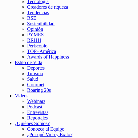
Tecnología
Creadores de riqueza
Tendencias
RSE
Sostenibilidad
Opinión
PYMES
RRHH
Periscopio
TOP+América
Awards of Happiness
Estilo de Vida
Deportes
Turismo
Salud
Gourmet
Roaring 20s
Videos
Webinars
Podcast
Entrevistas
Reportajes
¿Quiénes Somos?
Conozca al Equipo
¿Por qué Vida y Éxito?