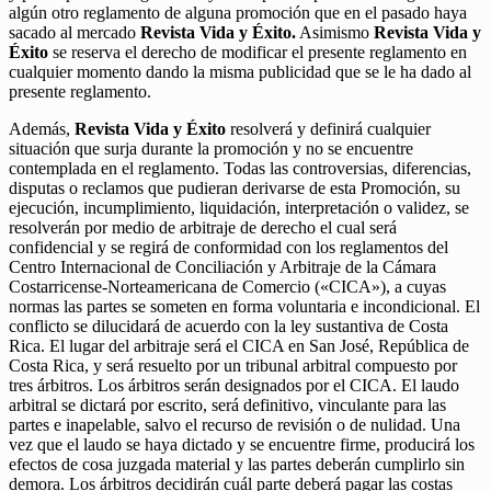
algún otro reglamento de alguna promoción que en el pasado haya
sacado al mercado
Revista Vida y Éxito.
Asimismo
Revista Vida y
Éxito
se reserva el derecho de modificar el presente reglamento en
cualquier momento dando la misma publicidad que se le ha dado al
presente reglamento.
Además,
Revista Vida y Éxito
resolverá y definirá cualquier
situación que surja durante la promoción y no se encuentre
contemplada en el reglamento. Todas las controversias, diferencias,
disputas o reclamos que pudieran derivarse de esta Promoción, su
ejecución, incumplimiento, liquidación, interpretación o validez, se
resolverán por medio de arbitraje de derecho el cual será
confidencial y se regirá de conformidad con los reglamentos del
Centro Internacional de Conciliación y Arbitraje de la Cámara
Costarricense-Norteamericana de Comercio («CICA»), a cuyas
normas las partes se someten en forma voluntaria e incondicional. El
conflicto se dilucidará de acuerdo con la ley sustantiva de Costa
Rica. El lugar del arbitraje será el CICA en San José, República de
Costa Rica, y será resuelto por un tribunal arbitral compuesto por
tres árbitros. Los árbitros serán designados por el CICA. El laudo
arbitral se dictará por escrito, será definitivo, vinculante para las
partes e inapelable, salvo el recurso de revisión o de nulidad. Una
vez que el laudo se haya dictado y se encuentre firme, producirá los
efectos de cosa juzgada material y las partes deberán cumplirlo sin
demora. Los árbitros decidirán cuál parte deberá pagar las costas