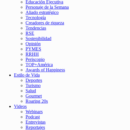
Educación Ejecutiva
Personaje de la Semana
Aliado estratégico
Tecnología
Creadores de riqueza
Tendencias
RSE
Sostenibilidad
Opinión
PYMES
RRHH
Periscopio
TOP+América
Awards of Happiness
Estilo de Vida
Deportes
Turismo
Salud
Gourmet
Roaring 20s
Videos
Webinars
Podcast
Entrevistas
Reportajes