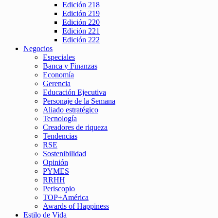
Edición 218
Edición 219
Edición 220
Edición 221
Edición 222
Negocios
Especiales
Banca y Finanzas
Economía
Gerencia
Educación Ejecutiva
Personaje de la Semana
Aliado estratégico
Tecnología
Creadores de riqueza
Tendencias
RSE
Sostenibilidad
Opinión
PYMES
RRHH
Periscopio
TOP+América
Awards of Happiness
Estilo de Vida