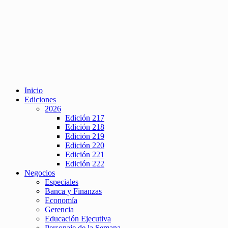
Inicio
Ediciones
2026
Edición 217
Edición 218
Edición 219
Edición 220
Edición 221
Edición 222
Negocios
Especiales
Banca y Finanzas
Economía
Gerencia
Educación Ejecutiva
Personaje de la Semana