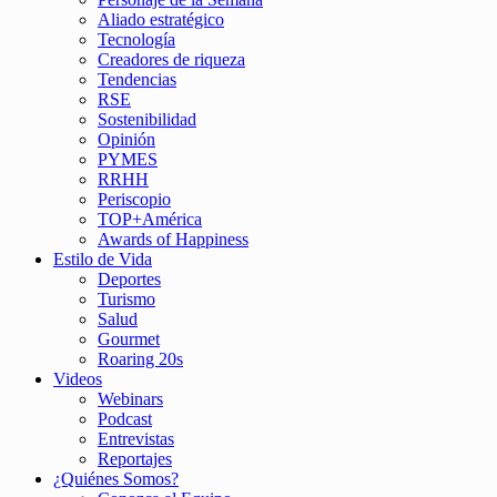
Aliado estratégico
Tecnología
Creadores de riqueza
Tendencias
RSE
Sostenibilidad
Opinión
PYMES
RRHH
Periscopio
TOP+América
Awards of Happiness
Estilo de Vida
Deportes
Turismo
Salud
Gourmet
Roaring 20s
Videos
Webinars
Podcast
Entrevistas
Reportajes
¿Quiénes Somos?