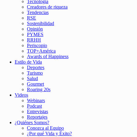
Tecnología
Creadores de riqueza
Tendencias
RSE
Sostenibilidad
Opinión
PYMES
RRHH
Periscopio
TOP+América
Awards of Happiness
Estilo de Vida
Deportes
Turismo
Salud
Gourmet
Roaring 20s
Videos
Webinars
Podcast
Entrevistas
Reportajes
¿Quiénes Somos?
Conozca al Equipo
¿Por qué Vida y Éxito?