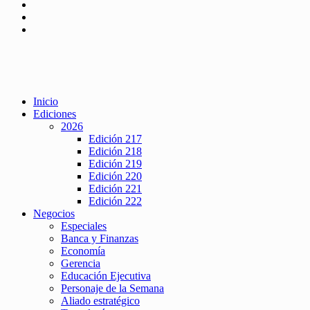
Inicio
Ediciones
2026
Edición 217
Edición 218
Edición 219
Edición 220
Edición 221
Edición 222
Negocios
Especiales
Banca y Finanzas
Economía
Gerencia
Educación Ejecutiva
Personaje de la Semana
Aliado estratégico