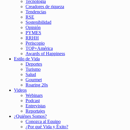
Tecnología
Creadores de riqueza
Tendencias
RSE
Sostenibilidad
Opinión
PYMES
RRHH
Periscopio
TOP+América
Awards of Happiness
Estilo de Vida
Deportes
Turismo
Salud
Gourmet
Roaring 20s
Videos
Webinars
Podcast
Entrevistas
Reportajes
¿Quiénes Somos?
Conozca al Equipo
¿Por qué Vida y Éxito?