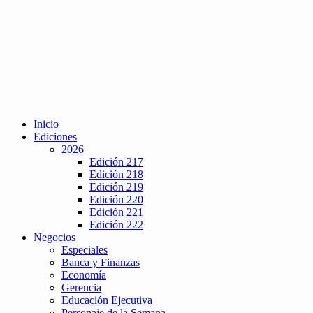
Inicio
Ediciones
2026
Edición 217
Edición 218
Edición 219
Edición 220
Edición 221
Edición 222
Negocios
Especiales
Banca y Finanzas
Economía
Gerencia
Educación Ejecutiva
Personaje de la Semana