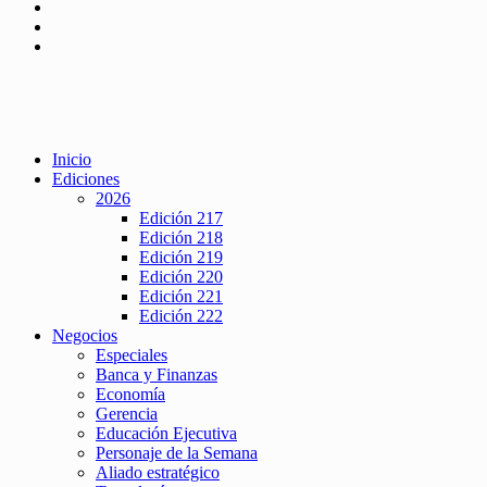
Inicio
Ediciones
2026
Edición 217
Edición 218
Edición 219
Edición 220
Edición 221
Edición 222
Negocios
Especiales
Banca y Finanzas
Economía
Gerencia
Educación Ejecutiva
Personaje de la Semana
Aliado estratégico