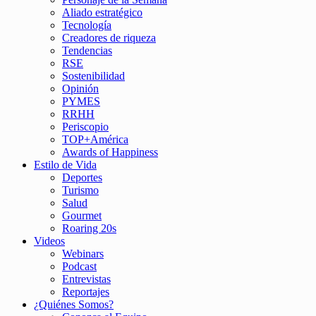
Aliado estratégico
Tecnología
Creadores de riqueza
Tendencias
RSE
Sostenibilidad
Opinión
PYMES
RRHH
Periscopio
TOP+América
Awards of Happiness
Estilo de Vida
Deportes
Turismo
Salud
Gourmet
Roaring 20s
Videos
Webinars
Podcast
Entrevistas
Reportajes
¿Quiénes Somos?