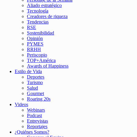
Aliado estratégico
Tecnología
Creadores de riqueza
Tendencias
RSE
Sostenibilidad
Opinión
PYMES
RRHH
Periscopio
TOP+América
Awards of Happiness
Estilo de Vida
Deportes
Turismo
Salud
Gourmet
Roaring 20s
Videos
Webinars
Podcast
Entrevistas
Reportajes
¿Quiénes Somos?