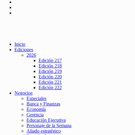
Inicio
Ediciones
2026
Edición 217
Edición 218
Edición 219
Edición 220
Edición 221
Edición 222
Negocios
Especiales
Banca y Finanzas
Economía
Gerencia
Educación Ejecutiva
Personaje de la Semana
Aliado estratégico