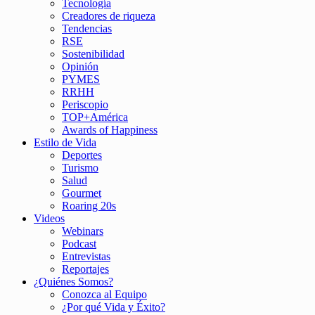
Tecnología
Creadores de riqueza
Tendencias
RSE
Sostenibilidad
Opinión
PYMES
RRHH
Periscopio
TOP+América
Awards of Happiness
Estilo de Vida
Deportes
Turismo
Salud
Gourmet
Roaring 20s
Videos
Webinars
Podcast
Entrevistas
Reportajes
¿Quiénes Somos?
Conozca al Equipo
¿Por qué Vida y Éxito?