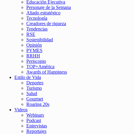
Educación Ejecutiva
Personaje de la Semana
Aliado estratégico
Tecnología
Creadores de riqueza
Tendencias
RSE
Sostenibilidad
Opinión
PYMES
RRHH
Periscopio
TOP+América
Awards of Happiness
Estilo de Vida
Deportes
Turismo
Salud
Gourmet
Roaring 20s
Videos
Webinars
Podcast
Entrevistas
Reportajes