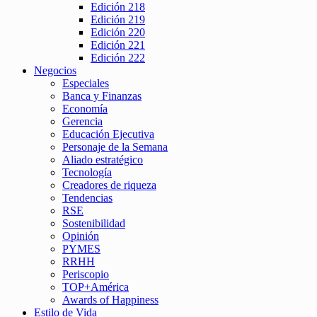
Edición 218
Edición 219
Edición 220
Edición 221
Edición 222
Negocios
Especiales
Banca y Finanzas
Economía
Gerencia
Educación Ejecutiva
Personaje de la Semana
Aliado estratégico
Tecnología
Creadores de riqueza
Tendencias
RSE
Sostenibilidad
Opinión
PYMES
RRHH
Periscopio
TOP+América
Awards of Happiness
Estilo de Vida