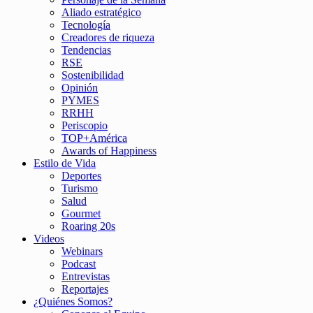
Aliado estratégico
Tecnología
Creadores de riqueza
Tendencias
RSE
Sostenibilidad
Opinión
PYMES
RRHH
Periscopio
TOP+América
Awards of Happiness
Estilo de Vida
Deportes
Turismo
Salud
Gourmet
Roaring 20s
Videos
Webinars
Podcast
Entrevistas
Reportajes
¿Quiénes Somos?