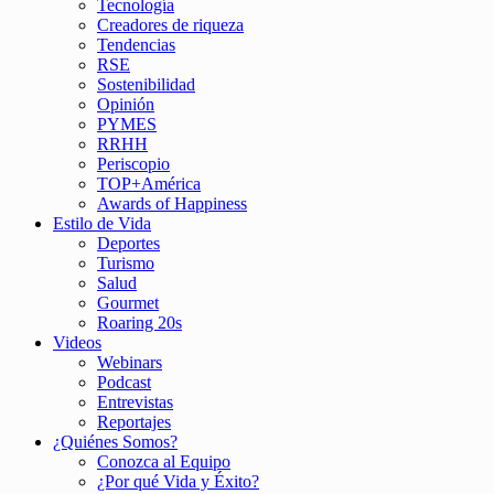
Tecnología
Creadores de riqueza
Tendencias
RSE
Sostenibilidad
Opinión
PYMES
RRHH
Periscopio
TOP+América
Awards of Happiness
Estilo de Vida
Deportes
Turismo
Salud
Gourmet
Roaring 20s
Videos
Webinars
Podcast
Entrevistas
Reportajes
¿Quiénes Somos?
Conozca al Equipo
¿Por qué Vida y Éxito?