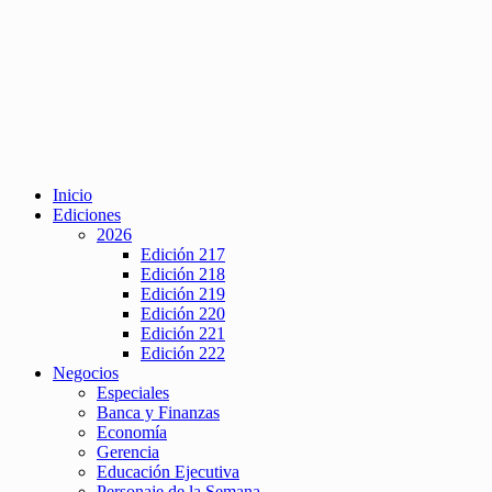
Inicio
Ediciones
2026
Edición 217
Edición 218
Edición 219
Edición 220
Edición 221
Edición 222
Negocios
Especiales
Banca y Finanzas
Economía
Gerencia
Educación Ejecutiva
Personaje de la Semana