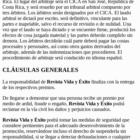
Rica. El lugar del arbitraje será el CICA en San José, República de
Costa Rica, y será resuelto por un tribunal arbitral compuesto por
tres árbitros. Los árbitros serán designados por el CICA. El laudo
arbitral se dictará por escrito, será definitivo, vinculante para las
partes e inapelable, salvo el recurso de revisión o de nulidad. Una
vez que el laudo se haya dictado y se encuentre firme, producirá los
efectos de cosa juzgada material y las partes deberán cumplirlo sin
demora. Los árbitros decidirán cuál parte deberá pagar las costas
procesales y personales, así como otros gastos derivados del
arbitraje, además de las indemnizaciones que procedieren. El
procedimiento de arbitraje será conducido en idioma español.
CLÁUSULAS GENERALES
La responsabilidad de
Revista Vida y Éxito
finaliza con la entrega
de los respectivos premios.
De llegarse a demostrar que una persona recibe un premio por
medio de ardid, fraude o engaño,
Revista Vida y Éxito
podrá
reclamar en la vía civil los daños y perjuicios causados.
Revista Vida y Éxito
podrá tomar las medidas de seguridad que
considere pertinentes para el adecuado desenvolvimiento de la
promoción, reservándose incluso el derecho de suspenderla sin
responsabilidad, si se llegar a detectar defraudaciones o cualquier