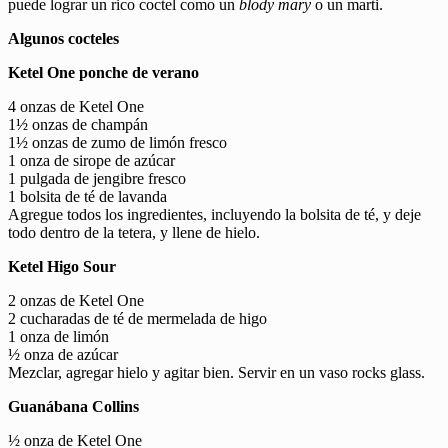
puede lograr un rico coctel como un
blody mary
o un marti.
Algunos cocteles
Ketel One ponche de verano
4 onzas de Ketel One
1½ onzas de champán
1½ onzas de zumo de limón fresco
1 onza de sirope de azúcar
1 pulgada de jengibre fresco
1 bolsita de té de lavanda
Agregue todos los ingredientes, incluyendo la bolsita de té, y deje
todo dentro de la tetera, y llene de hielo.
Ketel Higo Sour
2 onzas de Ketel One
2 cucharadas de té de mermelada de higo
1 onza de limón
½ onza de azúcar
Mezclar, agregar hielo y agitar bien. Servir en un vaso rocks glass.
Guanábana Collins
½ onza de Ketel One