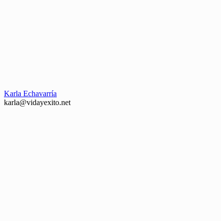
Karla Echavarría
karla@vidayexito.net