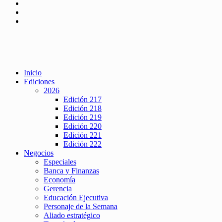
Inicio
Ediciones
2026
Edición 217
Edición 218
Edición 219
Edición 220
Edición 221
Edición 222
Negocios
Especiales
Banca y Finanzas
Economía
Gerencia
Educación Ejecutiva
Personaje de la Semana
Aliado estratégico