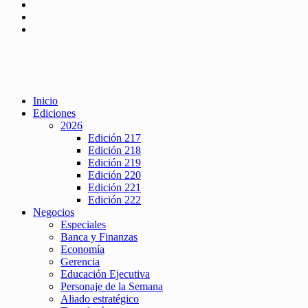
Inicio
Ediciones
2026
Edición 217
Edición 218
Edición 219
Edición 220
Edición 221
Edición 222
Negocios
Especiales
Banca y Finanzas
Economía
Gerencia
Educación Ejecutiva
Personaje de la Semana
Aliado estratégico