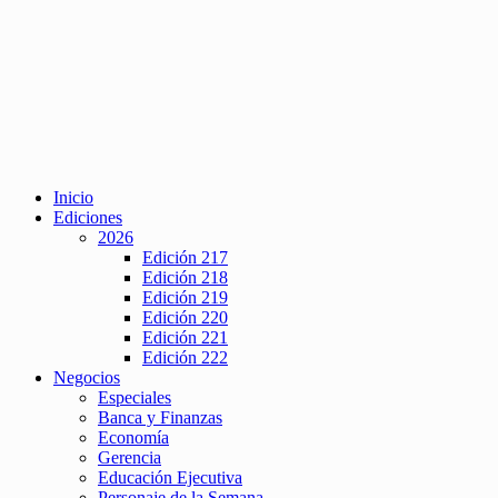
Inicio
Ediciones
2026
Edición 217
Edición 218
Edición 219
Edición 220
Edición 221
Edición 222
Negocios
Especiales
Banca y Finanzas
Economía
Gerencia
Educación Ejecutiva
Personaje de la Semana