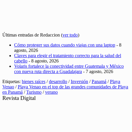
Últimas entradas de Redaccion
(
ver todo
)
Cómo proteger sus datos cuando viajas con una laptop
- 8
agosto, 2026
Claves para elegir el tratamiento correcto para la salud del
cabello
- 8 agosto, 2026
Volaris fortalece la conectividad entre Guatemala y México
con nueva ruta directa a Guadalajara
- 7 agosto, 2026
Etiquetas:
bienes raíces
/
desarrollo
/
Inversión
/
Panamá
/
Playa
Venao
/
Playa Venao en el top de las grandes comunidades de Playa
en Panamá
/
Turismo
/
verano
Revista Digital