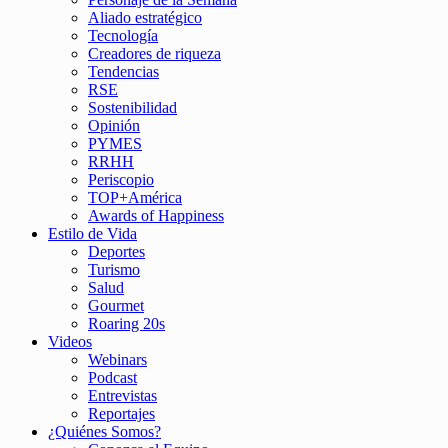
Aliado estratégico
Tecnología
Creadores de riqueza
Tendencias
RSE
Sostenibilidad
Opinión
PYMES
RRHH
Periscopio
TOP+América
Awards of Happiness
Estilo de Vida
Deportes
Turismo
Salud
Gourmet
Roaring 20s
Videos
Webinars
Podcast
Entrevistas
Reportajes
¿Quiénes Somos?