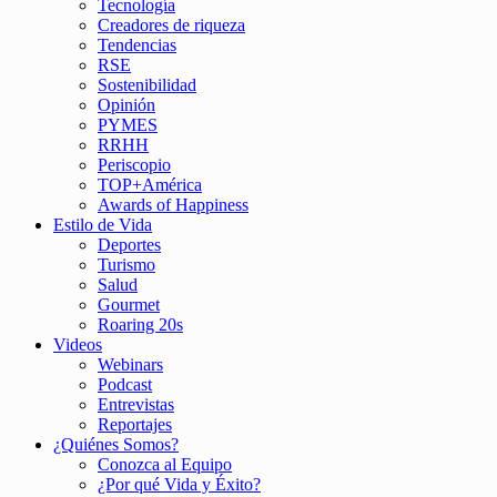
Tecnología
Creadores de riqueza
Tendencias
RSE
Sostenibilidad
Opinión
PYMES
RRHH
Periscopio
TOP+América
Awards of Happiness
Estilo de Vida
Deportes
Turismo
Salud
Gourmet
Roaring 20s
Videos
Webinars
Podcast
Entrevistas
Reportajes
¿Quiénes Somos?
Conozca al Equipo
¿Por qué Vida y Éxito?