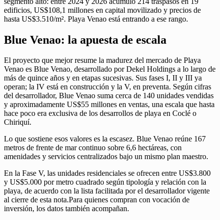
segmento alto: entre 2024 y 2026 acumuló 214 traspasos en 19
edificios, US$108,1 millones en capital movilizado y precios de
hasta US$3.510/m². Playa Venao está entrando a ese rango.
Blue Venao: la apuesta de escala
El proyecto que mejor resume la madurez del mercado de Playa
Venao es Blue Venao, desarrollado por Dekel Holdings a lo largo de
más de quince años y en etapas sucesivas. Sus fases I, II y III ya
operan; la IV está en construcción y la V, en preventa. Según cifras
del desarrollador, Blue Venao suma cerca de 140 unidades vendidas
y aproximadamente US$55 millones en ventas, una escala que hasta
hace poco era exclusiva de los desarrollos de playa en Coclé o
Chiriquí.
Lo que sostiene esos valores es la escasez. Blue Venao reúne 167
metros de frente de mar continuo sobre 6,6 hectáreas, con
amenidades y servicios centralizados bajo un mismo plan maestro.
En la Fase V, las unidades residenciales se ofrecen entre US$3.800
y US$5.000 por metro cuadrado según tipología y relación con la
playa, de acuerdo con la lista facilitada por el desarrollador vigente
al cierre de esta nota.Para quienes compran con vocación de
inversión, los datos también acompañan.