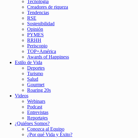
Tecnología
Creadores de riqueza
Tendencias
RSE
Sostenibilidad
Opinión
PYMES
RRHH
Periscopio
TOP+América
Awards of Happiness
Estilo de Vida
Deportes
Turismo
Salud
Gourmet
Roaring 20s
Videos
Webinars
Podcast
Entrevistas
Reportajes
¿Quiénes Somos?
Conozca al Equipo
¿Por qué Vida y Éxito?