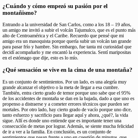
¿Cuándo y cómo empezó su pasión por el
montañismo?
Entrando a la universidad de San Carlos, como a los 18 – 19 años,
un amigo me invitó a subir el volcán Tajumulco, que es el punto más
alto de Centroamérica y el Caribe. Recuerdo que pensé que mi
amigo era un masoquista porque quería subir un volcán tan grande
para pasar frío y hambre. Sin embargo, fue tanta mi curiosidad que
decidí acompañarlo y me encantó la experiencia. Sentí maripositas
en el estómago que dije, esto es lo mío.
¿Qué sensación se vive en la cima de una montaña?
Es un conjunto de sentimientos. Por un lado, es una alegría muy
grande alcanzar el objetivo o la meta de llegar a esa cumbre.
También, entra cierto grado de temor porque uno sabe que el 95%
de los accidentes de montaña se dan en la bajada, dado a que uno es
propenso a distraerse y a cometer errores técnicos que pueden ser
mortales. Por otro lado, hay cierto grado de vacío porque uno dice,
tanto esfuerzo y sacrificio para llegar aquí y ahora, ¿qué?, la vida
sigue. Allí es donde uno entiende que es importante tener una
consecución de metas por lograr. Además, se siente mucha felicidad
de ir a ver a la familia. En conclusión, es un conjunto de
sentimientos que pasan frente a uno en cuestión de minutos, que