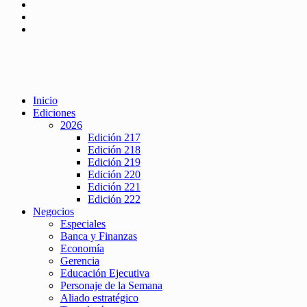
Inicio
Ediciones
2026
Edición 217
Edición 218
Edición 219
Edición 220
Edición 221
Edición 222
Negocios
Especiales
Banca y Finanzas
Economía
Gerencia
Educación Ejecutiva
Personaje de la Semana
Aliado estratégico