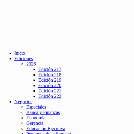
Inicio
Ediciones
2026
Edición 217
Edición 218
Edición 219
Edición 220
Edición 221
Edición 222
Negocios
Especiales
Banca y Finanzas
Economía
Gerencia
Educación Ejecutiva
Personaje de la Semana