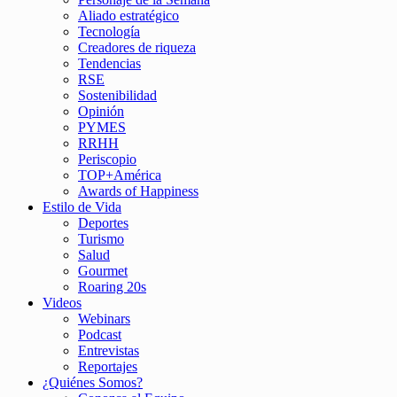
Aliado estratégico
Tecnología
Creadores de riqueza
Tendencias
RSE
Sostenibilidad
Opinión
PYMES
RRHH
Periscopio
TOP+América
Awards of Happiness
Estilo de Vida
Deportes
Turismo
Salud
Gourmet
Roaring 20s
Videos
Webinars
Podcast
Entrevistas
Reportajes
¿Quiénes Somos?