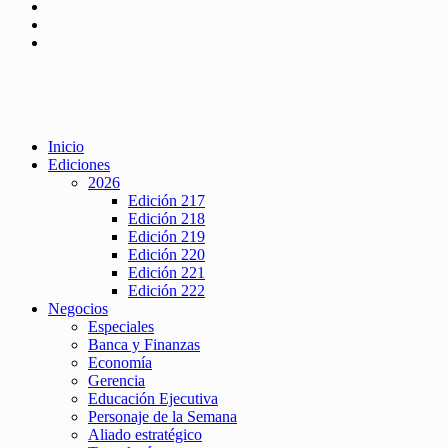
Inicio
Ediciones
2026
Edición 217
Edición 218
Edición 219
Edición 220
Edición 221
Edición 222
Negocios
Especiales
Banca y Finanzas
Economía
Gerencia
Educación Ejecutiva
Personaje de la Semana
Aliado estratégico