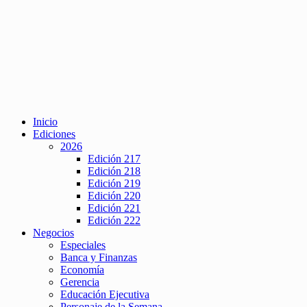
Inicio
Ediciones
2026
Edición 217
Edición 218
Edición 219
Edición 220
Edición 221
Edición 222
Negocios
Especiales
Banca y Finanzas
Economía
Gerencia
Educación Ejecutiva
Personaje de la Semana