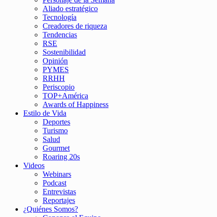
Aliado estratégico
Tecnología
Creadores de riqueza
Tendencias
RSE
Sostenibilidad
Opinión
PYMES
RRHH
Periscopio
TOP+América
Awards of Happiness
Estilo de Vida
Deportes
Turismo
Salud
Gourmet
Roaring 20s
Videos
Webinars
Podcast
Entrevistas
Reportajes
¿Quiénes Somos?