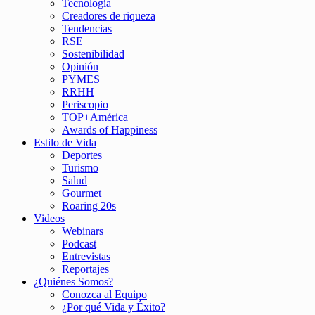
Tecnología
Creadores de riqueza
Tendencias
RSE
Sostenibilidad
Opinión
PYMES
RRHH
Periscopio
TOP+América
Awards of Happiness
Estilo de Vida
Deportes
Turismo
Salud
Gourmet
Roaring 20s
Videos
Webinars
Podcast
Entrevistas
Reportajes
¿Quiénes Somos?
Conozca al Equipo
¿Por qué Vida y Éxito?