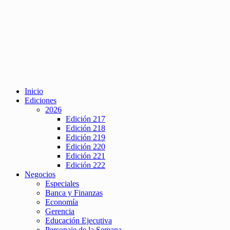
Inicio
Ediciones
2026
Edición 217
Edición 218
Edición 219
Edición 220
Edición 221
Edición 222
Negocios
Especiales
Banca y Finanzas
Economía
Gerencia
Educación Ejecutiva
Personaje de la Semana