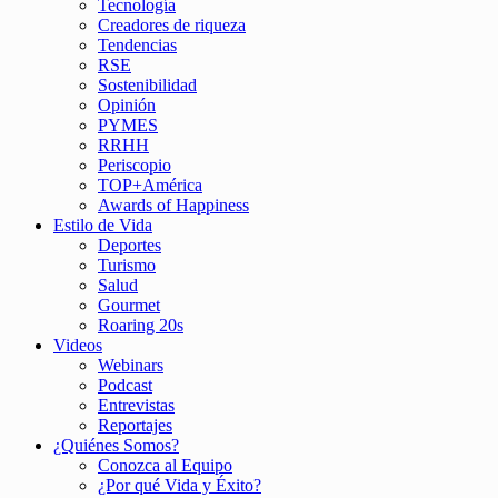
Tecnología
Creadores de riqueza
Tendencias
RSE
Sostenibilidad
Opinión
PYMES
RRHH
Periscopio
TOP+América
Awards of Happiness
Estilo de Vida
Deportes
Turismo
Salud
Gourmet
Roaring 20s
Videos
Webinars
Podcast
Entrevistas
Reportajes
¿Quiénes Somos?
Conozca al Equipo
¿Por qué Vida y Éxito?