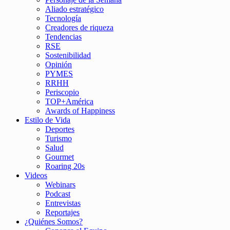
Aliado estratégico
Tecnología
Creadores de riqueza
Tendencias
RSE
Sostenibilidad
Opinión
PYMES
RRHH
Periscopio
TOP+América
Awards of Happiness
Estilo de Vida
Deportes
Turismo
Salud
Gourmet
Roaring 20s
Videos
Webinars
Podcast
Entrevistas
Reportajes
¿Quiénes Somos?