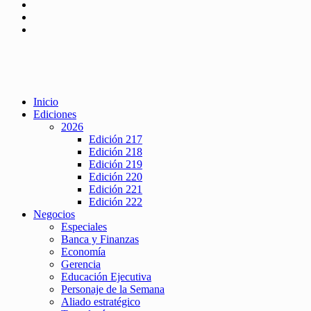
Inicio
Ediciones
2026
Edición 217
Edición 218
Edición 219
Edición 220
Edición 221
Edición 222
Negocios
Especiales
Banca y Finanzas
Economía
Gerencia
Educación Ejecutiva
Personaje de la Semana
Aliado estratégico