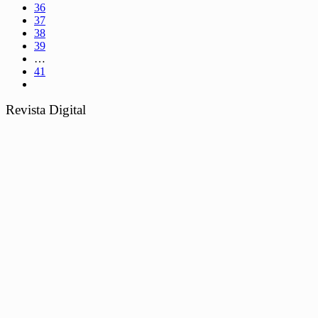
36
37
38
39
…
41
Revista Digital