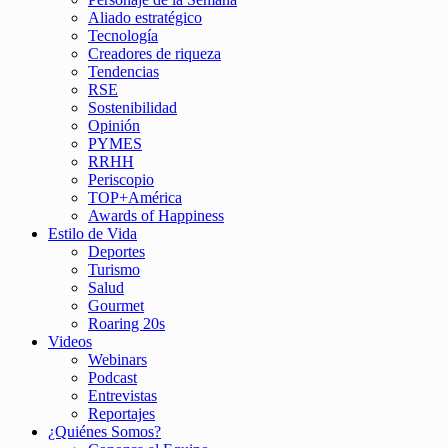
Aliado estratégico
Tecnología
Creadores de riqueza
Tendencias
RSE
Sostenibilidad
Opinión
PYMES
RRHH
Periscopio
TOP+América
Awards of Happiness
Estilo de Vida
Deportes
Turismo
Salud
Gourmet
Roaring 20s
Videos
Webinars
Podcast
Entrevistas
Reportajes
¿Quiénes Somos?