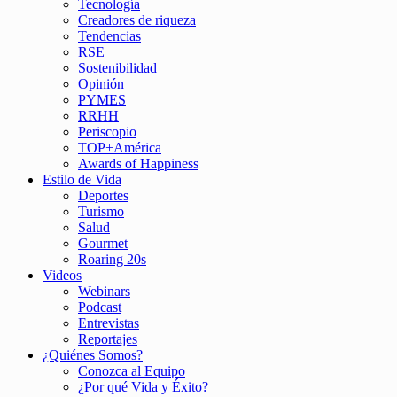
Tecnología
Creadores de riqueza
Tendencias
RSE
Sostenibilidad
Opinión
PYMES
RRHH
Periscopio
TOP+América
Awards of Happiness
Estilo de Vida
Deportes
Turismo
Salud
Gourmet
Roaring 20s
Videos
Webinars
Podcast
Entrevistas
Reportajes
¿Quiénes Somos?
Conozca al Equipo
¿Por qué Vida y Éxito?