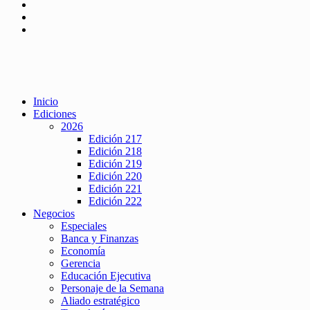
Inicio
Ediciones
2026
Edición 217
Edición 218
Edición 219
Edición 220
Edición 221
Edición 222
Negocios
Especiales
Banca y Finanzas
Economía
Gerencia
Educación Ejecutiva
Personaje de la Semana
Aliado estratégico