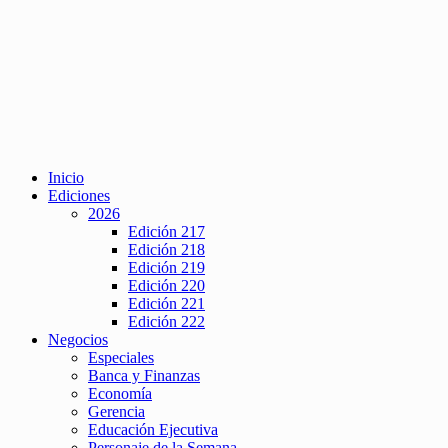
Inicio
Ediciones
2026
Edición 217
Edición 218
Edición 219
Edición 220
Edición 221
Edición 222
Negocios
Especiales
Banca y Finanzas
Economía
Gerencia
Educación Ejecutiva
Personaje de la Semana