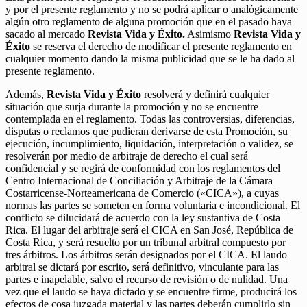
y por el presente reglamento y no se podrá aplicar o analógicamente
algún otro reglamento de alguna promoción que en el pasado haya
sacado al mercado
Revista Vida y Éxito.
Asimismo
Revista Vida y
Éxito
se reserva el derecho de modificar el presente reglamento en
cualquier momento dando la misma publicidad que se le ha dado al
presente reglamento.
Además,
Revista Vida y Éxito
resolverá y definirá cualquier
situación que surja durante la promoción y no se encuentre
contemplada en el reglamento. Todas las controversias, diferencias,
disputas o reclamos que pudieran derivarse de esta Promoción, su
ejecución, incumplimiento, liquidación, interpretación o validez, se
resolverán por medio de arbitraje de derecho el cual será
confidencial y se regirá de conformidad con los reglamentos del
Centro Internacional de Conciliación y Arbitraje de la Cámara
Costarricense-Norteamericana de Comercio («CICA»), a cuyas
normas las partes se someten en forma voluntaria e incondicional. El
conflicto se dilucidará de acuerdo con la ley sustantiva de Costa
Rica. El lugar del arbitraje será el CICA en San José, República de
Costa Rica, y será resuelto por un tribunal arbitral compuesto por
tres árbitros. Los árbitros serán designados por el CICA. El laudo
arbitral se dictará por escrito, será definitivo, vinculante para las
partes e inapelable, salvo el recurso de revisión o de nulidad. Una
vez que el laudo se haya dictado y se encuentre firme, producirá los
efectos de cosa juzgada material y las partes deberán cumplirlo sin