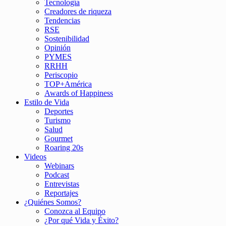
Tecnología
Creadores de riqueza
Tendencias
RSE
Sostenibilidad
Opinión
PYMES
RRHH
Periscopio
TOP+América
Awards of Happiness
Estilo de Vida
Deportes
Turismo
Salud
Gourmet
Roaring 20s
Videos
Webinars
Podcast
Entrevistas
Reportajes
¿Quiénes Somos?
Conozca al Equipo
¿Por qué Vida y Éxito?