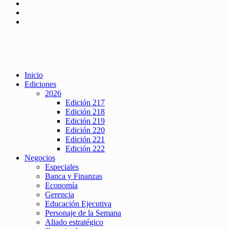
Inicio
Ediciones
2026
Edición 217
Edición 218
Edición 219
Edición 220
Edición 221
Edición 222
Negocios
Especiales
Banca y Finanzas
Economía
Gerencia
Educación Ejecutiva
Personaje de la Semana
Aliado estratégico