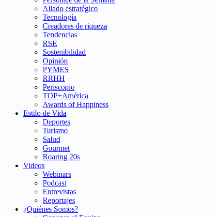
Aliado estratégico
Tecnología
Creadores de riqueza
Tendencias
RSE
Sostenibilidad
Opinión
PYMES
RRHH
Periscopio
TOP+América
Awards of Happiness
Estilo de Vida
Deportes
Turismo
Salud
Gourmet
Roaring 20s
Videos
Webinars
Podcast
Entrevistas
Reportajes
¿Quiénes Somos?