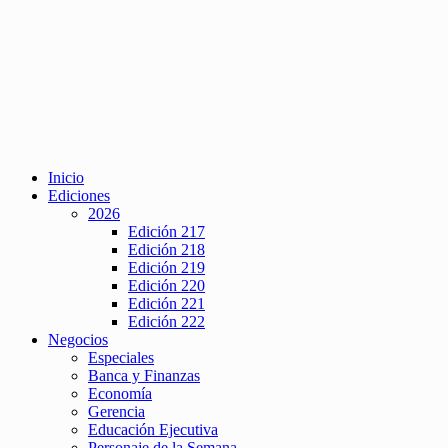
Inicio
Ediciones
2026
Edición 217
Edición 218
Edición 219
Edición 220
Edición 221
Edición 222
Negocios
Especiales
Banca y Finanzas
Economía
Gerencia
Educación Ejecutiva
Personaje de la Semana