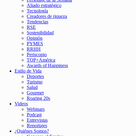
Aliado estratégico
Tecnología
Creadores de riqueza
Tendencias
RSE
Sostenibilidad
Opinión
PYMES
RRHH
Periscopio
TOP+América
Awards of Happiness
Estilo de Vida
Deportes
Turismo
Salud
Gourmet
Roaring 20s
Videos
Webinars
Podcast
Entrevistas
Reportajes
¿Quiénes Somos?