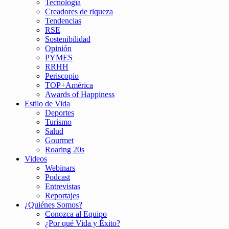
Tecnología
Creadores de riqueza
Tendencias
RSE
Sostenibilidad
Opinión
PYMES
RRHH
Periscopio
TOP+América
Awards of Happiness
Estilo de Vida
Deportes
Turismo
Salud
Gourmet
Roaring 20s
Videos
Webinars
Podcast
Entrevistas
Reportajes
¿Quiénes Somos?
Conozca al Equipo
¿Por qué Vida y Éxito?