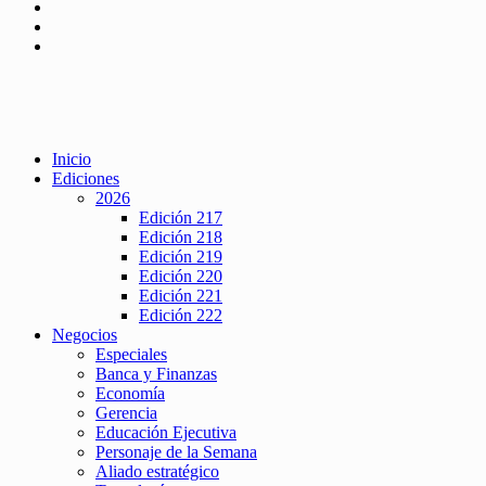
Inicio
Ediciones
2026
Edición 217
Edición 218
Edición 219
Edición 220
Edición 221
Edición 222
Negocios
Especiales
Banca y Finanzas
Economía
Gerencia
Educación Ejecutiva
Personaje de la Semana
Aliado estratégico