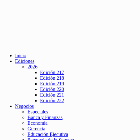
Inicio
Ediciones
2026
Edición 217
Edición 218
Edición 219
Edición 220
Edición 221
Edición 222
Negocios
Especiales
Banca y Finanzas
Economía
Gerencia
Educación Ejecutiva
Personaje de la Semana