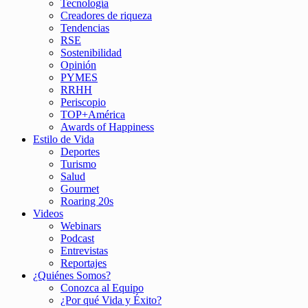
Tecnología
Creadores de riqueza
Tendencias
RSE
Sostenibilidad
Opinión
PYMES
RRHH
Periscopio
TOP+América
Awards of Happiness
Estilo de Vida
Deportes
Turismo
Salud
Gourmet
Roaring 20s
Videos
Webinars
Podcast
Entrevistas
Reportajes
¿Quiénes Somos?
Conozca al Equipo
¿Por qué Vida y Éxito?