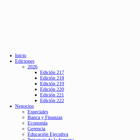
Inicio
Ediciones
2026
Edición 217
Edición 218
Edición 219
Edición 220
Edición 221
Edición 222
Negocios
Especiales
Banca y Finanzas
Economía
Gerencia
Educación Ejecutiva
Personaje de la Semana