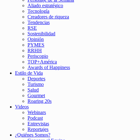
Aliado estratégico
Tecnología
Creadores de riqueza
Tendencias
RSE
Sostenibilidad
Opinión
PYMES
RRHH
Periscopio
TOP+América
Awards of Happiness
Estilo de Vida
Deportes
Turismo
Salud
Gourmet
Roaring 20s
Videos
Webinars
Podcast
Entrevistas
Reportajes
¿Quiénes Somos?