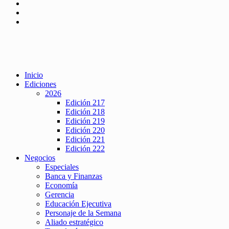
Inicio
Ediciones
2026
Edición 217
Edición 218
Edición 219
Edición 220
Edición 221
Edición 222
Negocios
Especiales
Banca y Finanzas
Economía
Gerencia
Educación Ejecutiva
Personaje de la Semana
Aliado estratégico