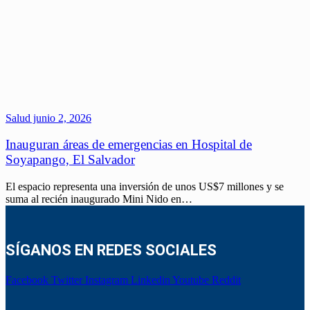
Salud
junio 2, 2026
Inauguran áreas de emergencias en Hospital de
Soyapango, El Salvador
El espacio representa una inversión de unos US$7 millones y se
suma al recién inaugurado Mini Nido en…
SÍGANOS EN REDES SOCIALES
Facebook
Twitter
Instagram
Linkedin
Youtube
Reddit