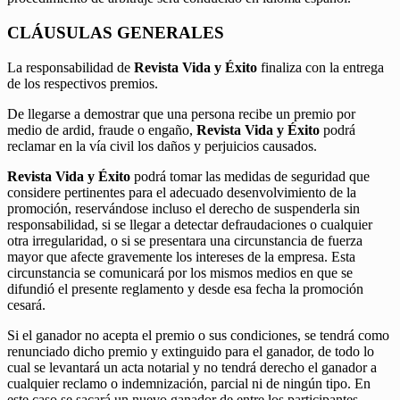
CLÁUSULAS GENERALES
La responsabilidad de
Revista Vida y Éxito
finaliza con la entrega
de los respectivos premios.
De llegarse a demostrar que una persona recibe un premio por
medio de ardid, fraude o engaño,
Revista Vida y Éxito
podrá
reclamar en la vía civil los daños y perjuicios causados.
Revista Vida y Éxito
podrá tomar las medidas de seguridad que
considere pertinentes para el adecuado desenvolvimiento de la
promoción, reservándose incluso el derecho de suspenderla sin
responsabilidad, si se llegar a detectar defraudaciones o cualquier
otra irregularidad, o si se presentara una circunstancia de fuerza
mayor que afecte gravemente los intereses de la empresa. Esta
circunstancia se comunicará por los mismos medios en que se
difundió el presente reglamento y desde esa fecha la promoción
cesará.
Si el ganador no acepta el premio o sus condiciones, se tendrá como
renunciado dicho premio y extinguido para el ganador, de todo lo
cual se levantará un acta notarial y no tendrá derecho el ganador a
cualquier reclamo o indemnización, parcial ni de ningún tipo. En
este caso se sacará un nuevo ganador de entre los participantes.