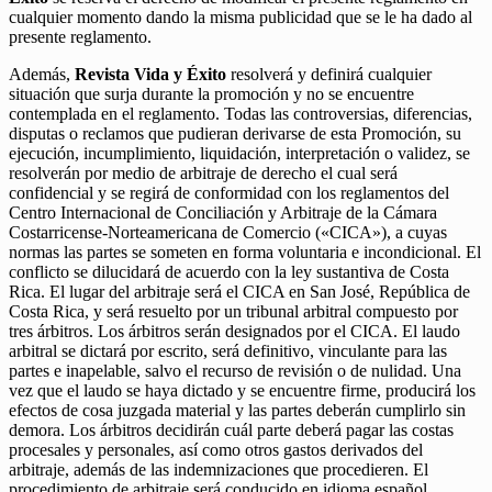
cualquier momento dando la misma publicidad que se le ha dado al
presente reglamento.
Además,
Revista Vida y Éxito
resolverá y definirá cualquier
situación que surja durante la promoción y no se encuentre
contemplada en el reglamento. Todas las controversias, diferencias,
disputas o reclamos que pudieran derivarse de esta Promoción, su
ejecución, incumplimiento, liquidación, interpretación o validez, se
resolverán por medio de arbitraje de derecho el cual será
confidencial y se regirá de conformidad con los reglamentos del
Centro Internacional de Conciliación y Arbitraje de la Cámara
Costarricense-Norteamericana de Comercio («CICA»), a cuyas
normas las partes se someten en forma voluntaria e incondicional. El
conflicto se dilucidará de acuerdo con la ley sustantiva de Costa
Rica. El lugar del arbitraje será el CICA en San José, República de
Costa Rica, y será resuelto por un tribunal arbitral compuesto por
tres árbitros. Los árbitros serán designados por el CICA. El laudo
arbitral se dictará por escrito, será definitivo, vinculante para las
partes e inapelable, salvo el recurso de revisión o de nulidad. Una
vez que el laudo se haya dictado y se encuentre firme, producirá los
efectos de cosa juzgada material y las partes deberán cumplirlo sin
demora. Los árbitros decidirán cuál parte deberá pagar las costas
procesales y personales, así como otros gastos derivados del
arbitraje, además de las indemnizaciones que procedieren. El
procedimiento de arbitraje será conducido en idioma español.