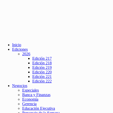
Inicio
Ediciones
2026
Edición 217
Edición 218
Edición 219
Edición 220
Edición 221
Edición 222
Negocios
Especiales
Banca y Finanzas
Economía
Gerencia
Educación Ejecutiva
Personaje de la Semana