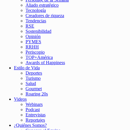
Aliado estratégico
Tecnología
Creadores de riqueza
Tendencias
RSE
Sostenibilidad
Opinión
PYMES
RRHH
Periscopio
TOP+América
Awards of Happiness
Estilo de Vida
Deportes
Turismo
Salud
Gourmet
Roaring 20s
Videos
Webinars
Podcast
Entrevistas
Reportajes
¿Quiénes Somos?