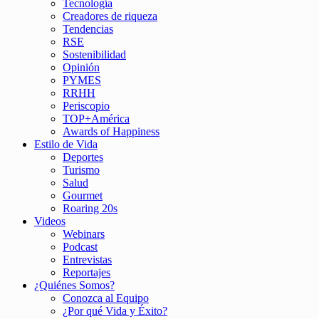
Tecnología
Creadores de riqueza
Tendencias
RSE
Sostenibilidad
Opinión
PYMES
RRHH
Periscopio
TOP+América
Awards of Happiness
Estilo de Vida
Deportes
Turismo
Salud
Gourmet
Roaring 20s
Videos
Webinars
Podcast
Entrevistas
Reportajes
¿Quiénes Somos?
Conozca al Equipo
¿Por qué Vida y Éxito?