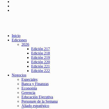
Inicio
Ediciones
2026
Edición 217
Edición 218
Edición 219
Edición 220
Edición 221
Edición 222
Negocios
Especiales
Banca y Finanzas
Economía
Gerencia
Educación Ejecutiva
Personaje de la Semana
Aliado estratégico