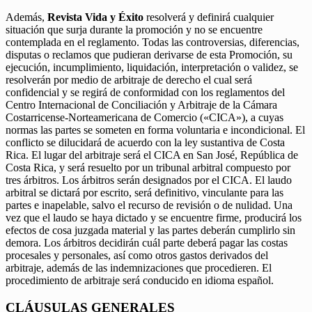
Además,
Revista Vida y Éxito
resolverá y definirá cualquier
situación que surja durante la promoción y no se encuentre
contemplada en el reglamento. Todas las controversias, diferencias,
disputas o reclamos que pudieran derivarse de esta Promoción, su
ejecución, incumplimiento, liquidación, interpretación o validez, se
resolverán por medio de arbitraje de derecho el cual será
confidencial y se regirá de conformidad con los reglamentos del
Centro Internacional de Conciliación y Arbitraje de la Cámara
Costarricense-Norteamericana de Comercio («CICA»), a cuyas
normas las partes se someten en forma voluntaria e incondicional. El
conflicto se dilucidará de acuerdo con la ley sustantiva de Costa
Rica. El lugar del arbitraje será el CICA en San José, República de
Costa Rica, y será resuelto por un tribunal arbitral compuesto por
tres árbitros. Los árbitros serán designados por el CICA. El laudo
arbitral se dictará por escrito, será definitivo, vinculante para las
partes e inapelable, salvo el recurso de revisión o de nulidad. Una
vez que el laudo se haya dictado y se encuentre firme, producirá los
efectos de cosa juzgada material y las partes deberán cumplirlo sin
demora. Los árbitros decidirán cuál parte deberá pagar las costas
procesales y personales, así como otros gastos derivados del
arbitraje, además de las indemnizaciones que procedieren. El
procedimiento de arbitraje será conducido en idioma español.
CLÁUSULAS GENERALES