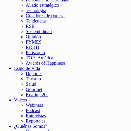
Aliado estratégico
Tecnología
Creadores de riqueza
Tendencias
RSE
Sostenibilidad
Opinión
PYMES
RRHH
Periscopio
TOP+América
Awards of Happiness
Estilo de Vida
Deportes
Turismo
Salud
Gourmet
Roaring 20s
Videos
Webinars
Podcast
Entrevistas
Reportajes
¿Quiénes Somos?