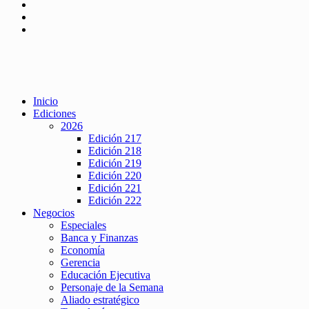
Inicio
Ediciones
2026
Edición 217
Edición 218
Edición 219
Edición 220
Edición 221
Edición 222
Negocios
Especiales
Banca y Finanzas
Economía
Gerencia
Educación Ejecutiva
Personaje de la Semana
Aliado estratégico