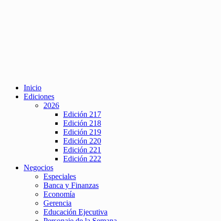
Inicio
Ediciones
2026
Edición 217
Edición 218
Edición 219
Edición 220
Edición 221
Edición 222
Negocios
Especiales
Banca y Finanzas
Economía
Gerencia
Educación Ejecutiva
Personaje de la Semana