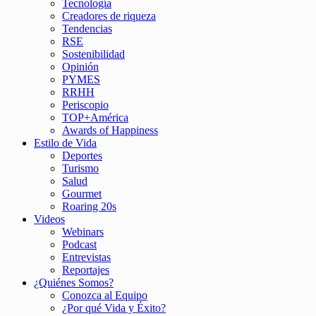
Tecnología
Creadores de riqueza
Tendencias
RSE
Sostenibilidad
Opinión
PYMES
RRHH
Periscopio
TOP+América
Awards of Happiness
Estilo de Vida
Deportes
Turismo
Salud
Gourmet
Roaring 20s
Videos
Webinars
Podcast
Entrevistas
Reportajes
¿Quiénes Somos?
Conozca al Equipo
¿Por qué Vida y Éxito?