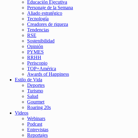
Educación Ejecutiva
Personaje de la Semana
Aliado estratégico
Tecnología
Creadores de riqueza
Tendencias
RSE
Sostenibilidad
Opinión
PYMES
RRHH
Periscopio
TOP+América
Awards of Happiness
Estilo de Vida
Deportes
Turismo
Salud
Gourmet
Roaring 20s
Videos
Webinars
Podcast
Entrevistas
Reportajes