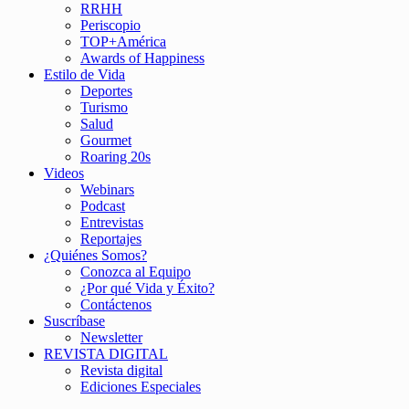
RRHH
Periscopio
TOP+América
Awards of Happiness
Estilo de Vida
Deportes
Turismo
Salud
Gourmet
Roaring 20s
Videos
Webinars
Podcast
Entrevistas
Reportajes
¿Quiénes Somos?
Conozca al Equipo
¿Por qué Vida y Éxito?
Contáctenos
Suscríbase
Newsletter
REVISTA DIGITAL
Revista digital
Ediciones Especiales