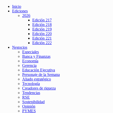
Inicio
Ediciones
2026
Edición 217
Edición 218
Edición 219
Edición 220
Edición 221
Edición 222
Negocios
Especiales
Banca y Finanzas
Economía
Gerencia
Educación Ejecutiva
Personaje de la Semana
Aliado estratégico
Tecnología
Creadores de riqueza
Tendencias
RSE
Sostenibilidad
Opinión
PYMES